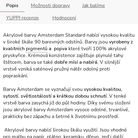
Popis
Možnosti dopravy
Jak balíme
YUPPI recenze
Hodnocení
Akrylové barvy Amsterdam Standard nabízí vysokou kvalitu
v široké škále 90 barevných odstínů. Barvy jsou
vyrobeny z
kvalitních
pigmentů
a pojiva
které tvoří
100% akrylové
pryskyřice. Krémová konzistence zajišťuje plynulé tahy
štětcem, barva se také
dobře mísí a nabírá.
V silnější
vrstvě vzniká saténový pružný nátěr odolný proti
popraskání.
Barvy Amsterdam se vyznačují svou
vysokou kvalitou,
sytostí, světlostálostí a krátkou dobou schnutí.
V tenké
vrstvě barva zasychá již do půl hodiny. Díky svému složení
jsou akrylové barvy Amsterdam vysoce odolné, trvanlivé,
prakticky bez zápachu a šetrné k životnímu prostředí.
Akrylové barvy nabízí širokou škálu využití. Jsou vhodné
pro malbu na papír, plátno, keramiku, dřevo, zeď i další