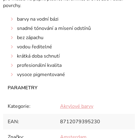
povrchy.
barvy na vodní bázi
snadné tónování a mísení odstínů
bez zápachu
vodou ředitelné
krátká doba schnutí
profesionální kvalita
vysoce pigmentované
Kategorie
:
Akrylové barvy
EAN
:
8712079395230
Značky
:
Amsterdam