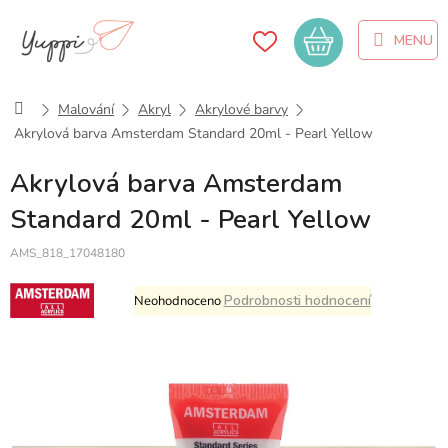
Přejít
na
Nákupní
obsah
košík
Domů
Malování
Akryl
Akrylové barvy
Akrylová barva Amsterdam Standard 20ml - Pearl Yellow
Akrylová barva Amsterdam
Standard 20ml - Pearl Yellow
AMS_818_17048180
Průměrné
Podrobnosti hodnocení
Neohodnoceno
hodnocení
produktu
je
0,0
z
5
hvězdiček.