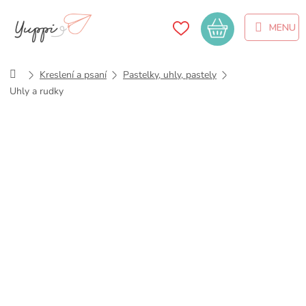
Přejít
na
Nákupní
obsah
košík
Domů
Kreslení a psaní
Pastelky, uhly, pastely
Uhly a rudky