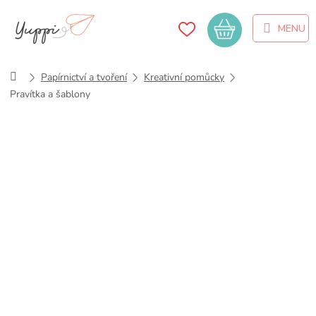
Přejít
na
Nákupní
obsah
košík
Domů
Papírnictví a tvoření
Kreativní pomůcky
Pravítka a šablony