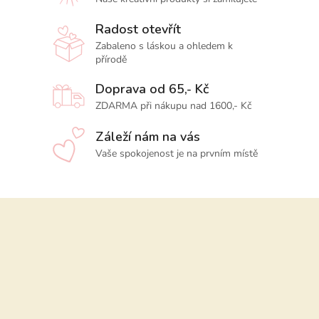
Radost otevřít
Zabaleno s láskou a ohledem k
přírodě
Doprava od 65,- Kč
ZDARMA při nákupu nad 1600,- Kč
Záleží nám na vás
Vaše spokojenost je na prvním místě
Z
á
p
a
t