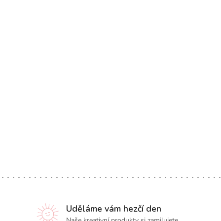
Uděláme vám hezčí den
Naše kreativní produkty si zamilujete