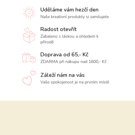
Uděláme vám hezčí den
Naše kreativní produkty si zamilujete
Radost otevřít
Zabaleno s láskou a ohledem k
přírodě
Doprava od 65,- Kč
ZDARMA při nákupu nad 1600,- Kč
Záleží nám na vás
Vaše spokojenost je na prvním místě
Z
á
p