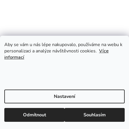
Aby se vám u nás lépe nakupovalo, používáme na webu k
personalizaci a analýze návštěvnosti cookies.
Více
informací
Uděláme vám hezčí den
Naše kreativní produkty si zamilujete
Radost otevřít
Zabaleno s láskou a ohledem k
přírodě
Nastavení
Doprava od 65,- Kč
ZDARMA při nákupu nad 1600,- Kč
Odmítnout
Souhlasím
Záleží nám na vás