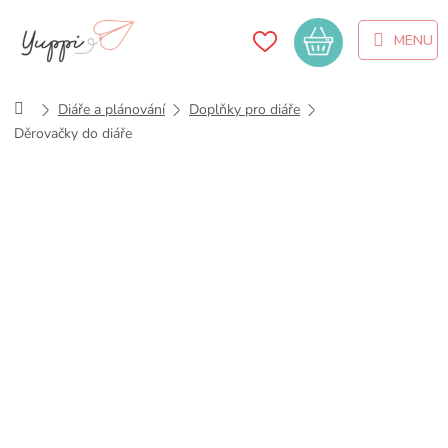
Přejít
na
Nákupní
obsah
košík
Domů
Diáře a plánování
Doplňky pro diáře
Děrovačky do diáře