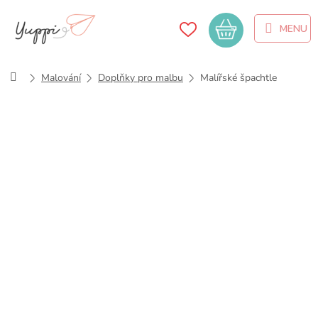
Přejít
na
Nákupní
obsah
košík
Domů
Malování
Doplňky pro malbu
Malířské špachtle