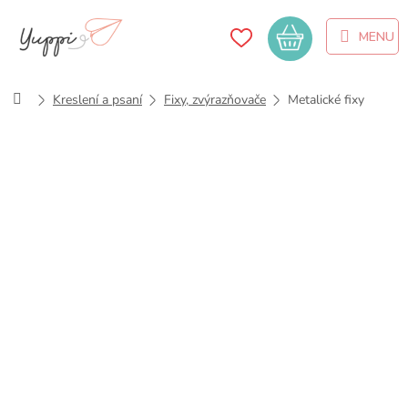
Přejít
na
Nákupní
obsah
košík
Domů
Kreslení a psaní
Fixy, zvýrazňovače
Metalické fixy