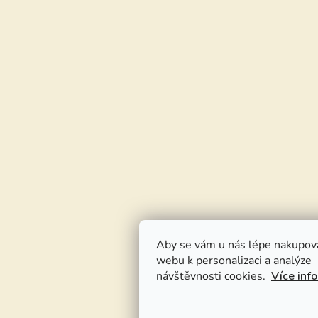
Aby se vám u nás lépe nakupov
webu k personalizaci a analýze
návštěvnosti cookies.
Více inf