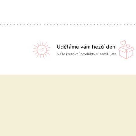
Uděláme vám hezčí den
Naše kreativní produkty si zamilujete
Z
á
p
a
t
í