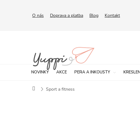
Přejít
na
obsah
O nás
Doprava a platba
Blog
Kontakt
NOVINKY
AKCE
PERA A INKOUSTY
KRESLEN
Domů
Sport a fitness