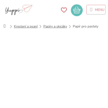
Přejít
na
Nákupní
obsah
košík
Domů
Kreslení a psaní
Papíry a skicáky
Papír pro pastely