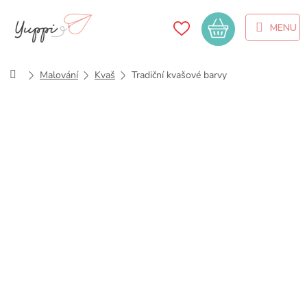
Přejít
na
Nákupní
obsah
košík
Domů
Malování
Kvaš
Tradiční kvašové barvy