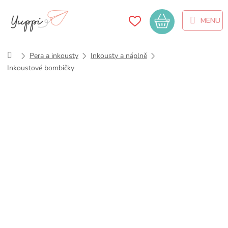
Přejít
na
Nákupní
obsah
košík
Domů
Pera a inkousty
Inkousty a náplně
Inkoustové bombičky