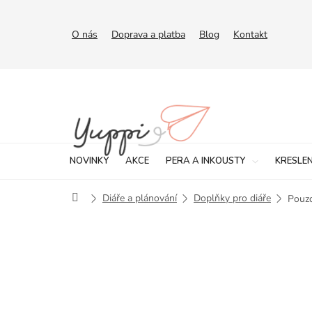
Přejít
na
obsah
O nás
Doprava a platba
Blog
Kontakt
NOVINKY
AKCE
PERA A INKOUSTY
KRESLEN
Domů
Diáře a plánování
Doplňky pro diáře
Pouzd