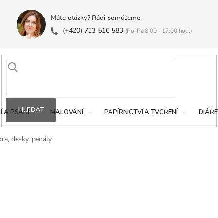
Máte otázky? Rádi pomůžeme.
(+420)
733 510 583
(Po-Pá 8:00 - 17:00 hod.)
HLEDAT
Í A PSANÍ
MALOVÁNÍ
PAPÍRNICTVÍ A TVOŘENÍ
DIÁŘE
ra, desky. penály