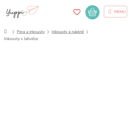
Přejít
na
Nákupní
obsah
košík
Domů
Pera a inkousty
Inkousty a náplně
Inkousty v lahvičce