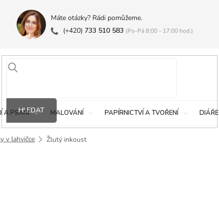
Máte otázky? Rádi pomůžeme.
(+420)
733 510 583
(Po-Pá 8:00 - 17:00 hod.)
HLEDAT
Í A PSANÍ
MALOVÁNÍ
PAPÍRNICTVÍ A TVOŘENÍ
DIÁŘE
y v lahvičce
Žlutý inkoust