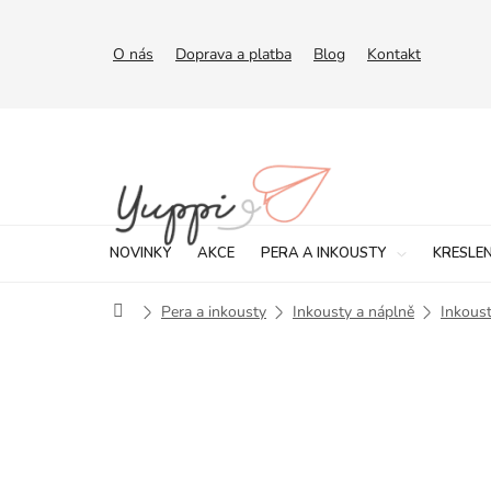
Přejít
na
obsah
O nás
Doprava a platba
Blog
Kontakt
NOVINKY
AKCE
PERA A INKOUSTY
KRESLEN
Domů
Pera a inkousty
Inkousty a náplně
Inkoust