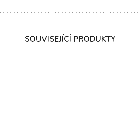
C
E
N
Í
SOUVISEJÍCÍ PRODUKTY