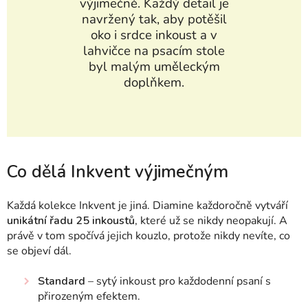
výjimečně. Každý detail je
navržený tak, aby potěšil
oko i srdce inkoust a v
lahvičce na psacím stole
byl malým uměleckým
doplňkem.
Co dělá Inkvent výjimečným
Každá kolekce Inkvent je jiná. Diamine každoročně vytváří
unikátní řadu 25 inkoustů
, které už se nikdy neopakují. A
právě v tom spočívá jejich kouzlo, protože nikdy nevíte, co
se objeví dál.
Standard
– sytý inkoust pro každodenní psaní s
přirozeným efektem.