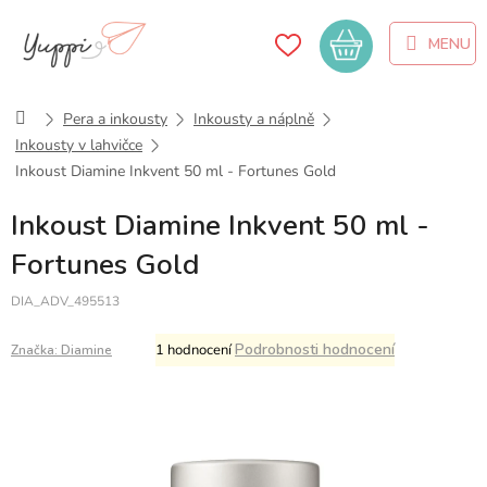
Přejít
na
Nákupní
obsah
košík
Domů
Pera a inkousty
Inkousty a náplně
Inkousty v lahvičce
Inkoust Diamine Inkvent 50 ml - Fortunes Gold
Inkoust Diamine Inkvent 50 ml -
Fortunes Gold
DIA_ADV_495513
Průměrné
Podrobnosti hodnocení
1 hodnocení
Značka:
Diamine
hodnocení
produktu
je
5,0
z
5