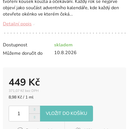
tvoření kousek kouzla a očekávání. Každý rok se nejprve
objeví jako součást adventního kalendáře, kde každý den
otevřete okénko ve kterém čeká...
Detailní popis
Dostupnost
skladem
10.8.2026
Můžeme doručit do
449 Kč
371,07 Kč bez DPH
Měrná
8,98 Kč / 1 ml
cena: