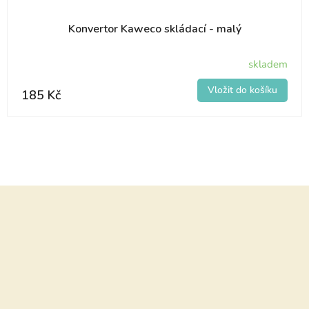
Konvertor Kaweco skládací - malý
skladem
185 Kč
Z
á
p
a
t