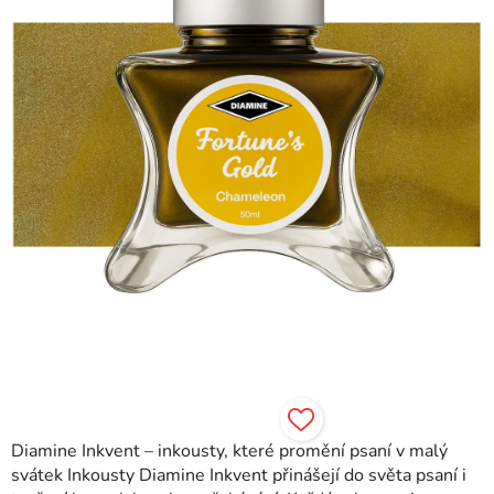
hvězdiček.
Diamine Inkvent – inkousty, které promění psaní v malý
svátek Inkousty Diamine Inkvent přinášejí do světa psaní i