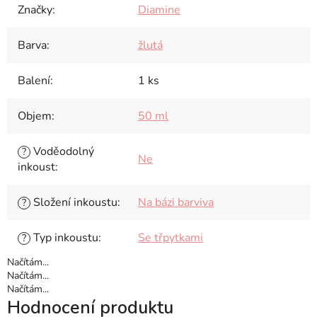
Značky
:
Diamine
Barva
:
žlutá
Balení
:
1 ks
Objem
:
50 ml
Voděodolný
?
Ne
inkoust
:
Složení inkoustu
:
Na bázi barviva
?
Typ inkoustu
:
Se třpytkami
?
Načítám...
Načítám...
Načítám...
Hodnocení produktu