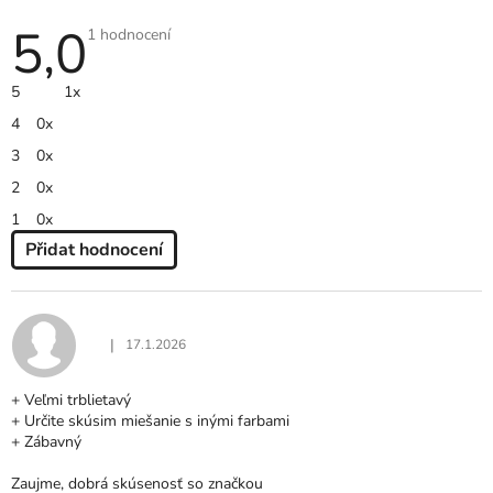
5,0
Průměrné
1 hodnocení
hodnocení
produktu
je
5
1x
5,0
z
4
0x
5
hvězdiček.
3
0x
2
0x
1
0x
Přidat hodnocení
V
Ý
P
I
|
17.1.2026
Hodnocení produktu je 5 z 5 hvězdiček.
S
H
+ Veľmi trblietavý
O
+ Určite skúsim miešanie s inými farbami
D
+ Zábavný
N
O
Zaujme, dobrá skúsenosť so značkou