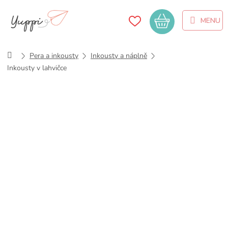
Přejít
na
Nákupní
obsah
košík
Domů
Pera a inkousty
Inkousty a náplně
Inkousty v lahvičce