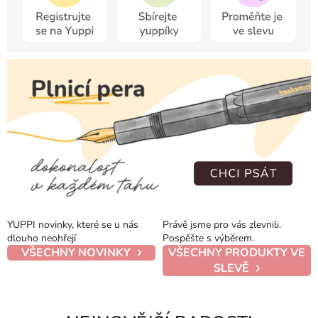
v
a
č
n
í
d
i
á
ř
YUPPI novinky, které se u nás
Právě jsme pro vás zlevnili.
e
dlouho neohřejí
Pospěšte s výběrem.
VŠECHNY NOVINKY
VŠECHNY PRODUKTY VE
,
SLEVĚ
k
r