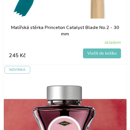
é
p
r
Malířská stěrka Princeton Catalyst Blade No.2 - 30
o
mm
skladem
d
u
245 Kč
k
NOVINKA
t
y