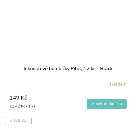
Inkoustové bombičky Pilot, 12 ks - Black
skladem
149 Kč
Měrná
12,42 Kč / 1 ks
cena:
NOVINKA