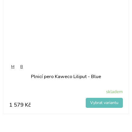
M
B
Plnicí pero Kaweco Liliput - Blue
skladem
1 579 Kč