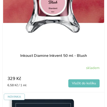
Inkoust Diamine Inkvent 50 ml - Blush
skladem
329 Kč
Měrná
6,58 Kč / 1 ml
cena:
NOVINKA