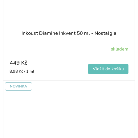
Inkoust Diamine Inkvent 50 ml - Nostalgia
skladem
449 Kč
Měrná
8,98 Kč / 1 ml
cena:
NOVINKA