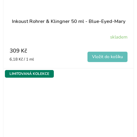
Inkoust Rohrer & Klingner 50 ml - Blue-Eyed-Mary
skladem
309 Kč
Měrná
6,18 Kč / 1 ml
cena:
LIMITOVANÁ KOLEKCE