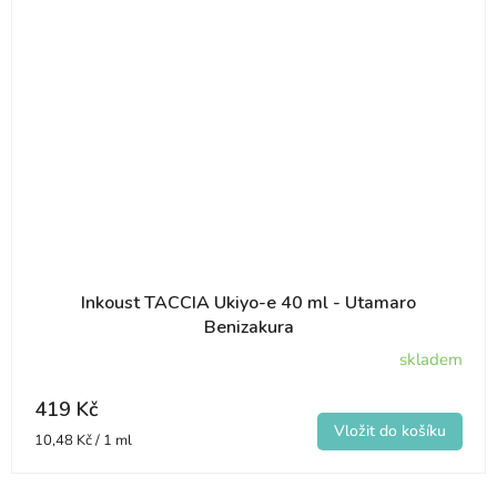
Inkoust TACCIA Ukiyo-e 40 ml - Utamaro
Benizakura
skladem
419 Kč
Měrná
10,48 Kč / 1 ml
cena: