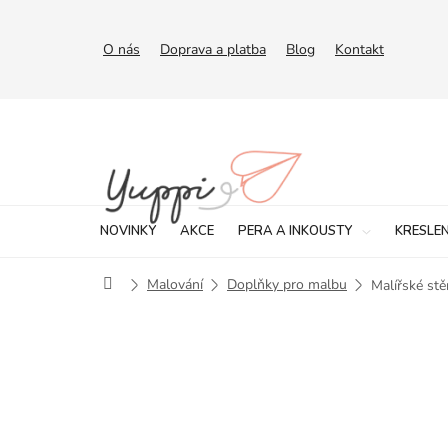
Přejít
na
obsah
O nás
Doprava a platba
Blog
Kontakt
NOVINKY
AKCE
PERA A INKOUSTY
KRESLEN
Domů
Malování
Doplňky pro malbu
Malířské stě