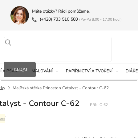
Máte otázky? Rádi pomůžeme.
(+420)
733 510 583
(Po-Pá 8:00 - 17:00 hod.)
HLEDAT
Í A PSANÍ
MALOVÁNÍ
PAPÍRNICTVÍ A TVOŘENÍ
DIÁŘE
rky
Malířská stěrka Princeton Catalyst - Contour C-62
talyst - Contour C-62
PRN_C-62
ení