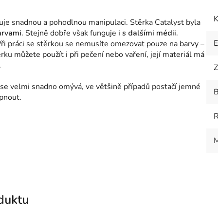
K
je snadnou a pohodlnou manipulaci. Stěrka Catalyst byla
arvami.
Stejně dobře však funguje
i s dalšími médii.
Při práci se stěrkou se nemusíte omezovat pouze na barvy
–
ěrku můžete použít i při pečení nebo vaření, její materiál má
.
Z
se velmi snadno omývá, ve většině případů postačí jemné
B
pnout.
M
duktu