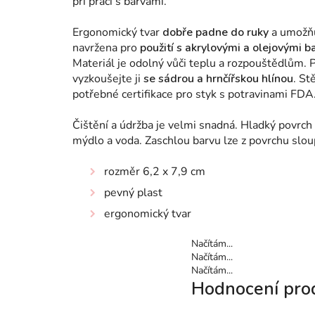
při práci s barvami.
Ergonomický tvar
dobře padne do ruky
a umožňu
navržena pro
použití s
akrylovými a olejovými b
Materiál je odolný vůči teplu a rozpouštědlům. 
vyzkoušejte ji
se sádrou a hrnčířskou hlínou
. St
potřebné certifikace pro styk s potravinami FDA
Čištění a údržba je velmi snadná.
Hladký povrch 
mýdlo a voda.
Zaschlou barvu lze z povrchu slou
rozměr 6,2 x 7,9 cm
pevný plast
ergonomický tvar
Načítám...
Načítám...
Načítám...
Hodnocení pro