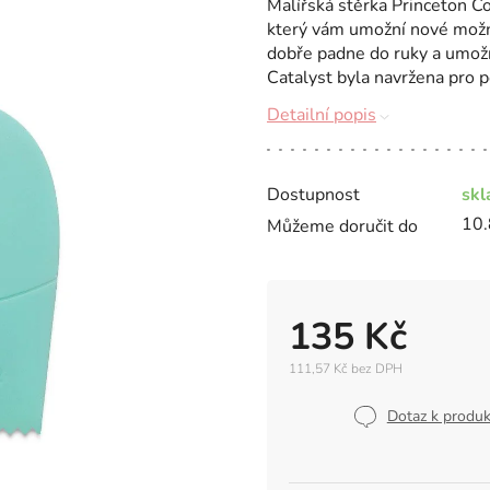
Malířská stěrka Princeton Co
který vám umožní nové možno
dobře padne do ruky a umož
Catalyst byla navržena pro po
Detailní popis
Dostupnost
sk
10.
Můžeme doručit do
135 Kč
111,57 Kč bez DPH
Měrná
cena:
Dotaz k produ