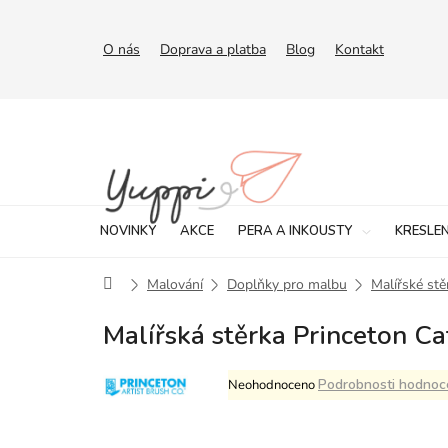
Přejít
na
obsah
O nás
Doprava a platba
Blog
Kontakt
NOVINKY
AKCE
PERA A INKOUSTY
KRESLEN
Domů
Malování
Doplňky pro malbu
Malířské stě
Malířská stěrka Princeton Ca
Průměrné
Podrobnosti hodnoc
Neohodnoceno
hodnocení
produktu
je