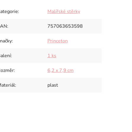
ategorie
:
Malířské stěrky
EAN
:
757063653598
načky
:
Princeton
alení
:
1 ks
Rozměr
:
6,2 x 7,9 cm
ateriál
:
plast