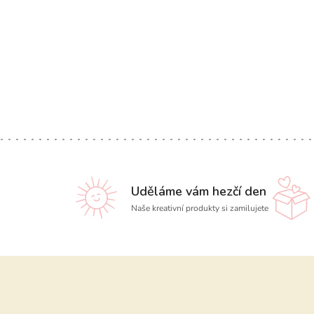
Uděláme vám hezčí den
Naše kreativní produkty si zamilujete
Z
á