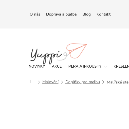
Přejít
na
obsah
O nás
Doprava a platba
Blog
Kontakt
NOVINKY
AKCE
PERA A INKOUSTY
KRESLEN
Domů
Malování
Doplňky pro malbu
Malířské stě