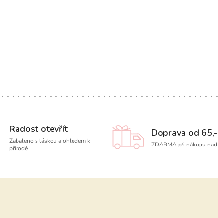
Radost otevřít
Doprava od 65,-
Zabaleno s láskou a ohledem k
ZDARMA při nákupu nad 
přírodě