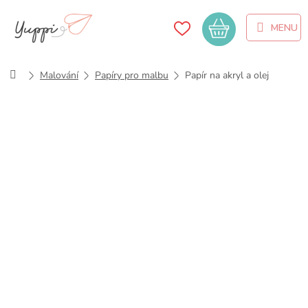
Přejít
na
Nákupní
obsah
košík
Domů
Malování
Papíry pro malbu
Papír na akryl a olej