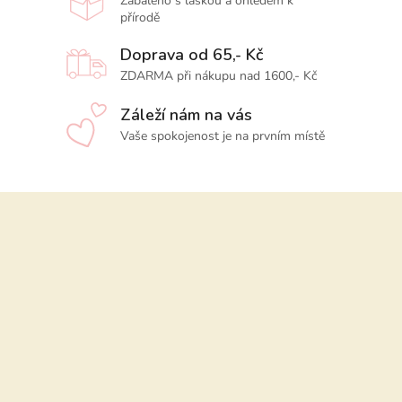
Zabaleno s láskou a ohledem k
přírodě
Doprava od 65,- Kč
ZDARMA při nákupu nad 1600,- Kč
Záleží nám na vás
Vaše spokojenost je na prvním místě
Z
á
p
a
t
í