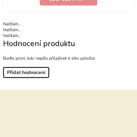
Načítám...
Načítám...
Načítám...
Hodnocení produktu
Buďte první, kdo napíše příspěvek k této položce.
Přidat hodnocení
Z
á
p
a
t