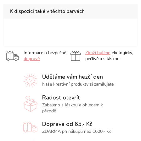
K dispozici také v těchto barvách
25
x
35
Informace o bezpečné
Zboží balíme
ekologicky,
cm
dopravě
pečlivě a s láskou
Uděláme vám hezčí den
Naše kreativní produkty si zamilujete
Radost otevřít
Zabaleno s láskou a ohledem k
přírodě
Doprava od 65,- Kč
ZDARMA při nákupu nad 1600,- Kč