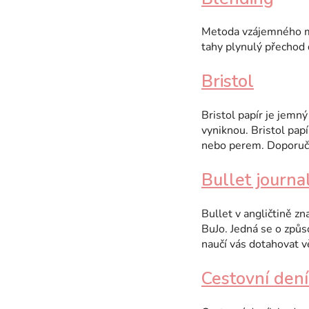
Metoda vzájemného mí
tahy plynulý přechod 
Bristol
Bristol papír je jemn
vyniknou. Bristol pap
nebo perem. Doporuč
Bullet journa
Bullet v angličtině z
BuJo. Jedná se o způs
naučí vás dotahovat v
Cestovní den