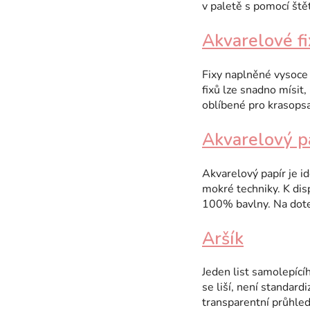
v paletě s pomocí ště
Akvarelové fi
Fixy naplněné vysoce 
fixů lze snadno mísit
oblíbené pro krasopsa
Akvarelový p
Akvarelový papír je id
mokré techniky. K disp
100% bavlny. Na dote
Aršík
Jeden list samolepící
se liší, není standar
transparentní průhled