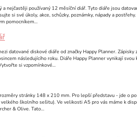
 a nejčastěji používaný 12 měsíční diář. Tyto diáře jsou datova
sujte si své úkoly, akce, schůzky, poznámky, nápady a postřehy.
ným pomocníkem…
ář
mezi datované diskové diáře od značky Happy Planner. Zápisky z
sincem následujícího roku. Diáře Happy Planner vynikají svou 
 Vytvořte si vzpomínkové…
 rozměry stránky 148 x 210 mm. Pro lepší představu - jde o po
o velkého školního sešitu). Ve velikosti A5 pro vás máme k dispo
cher & Olive. Tato…