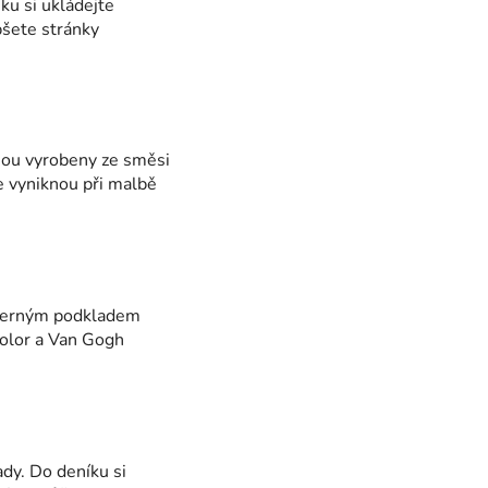
ku si ukládejte
pšete stránky
sou vyrobeny ze směsi
le vyniknou při malbě
 černým podkladem
color a Van Gogh
dy. Do deníku si