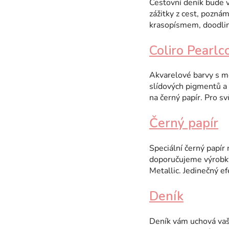
Cestovní deník bude v
zážitky z cest, pozná
krasopísmem, doodli
Coliro Pearlc
Akvarelové barvy s m
slídových pigmentů a 
na černý papír. Pro sv
Černý papír
Speciální černý papí
doporučujeme výrobky 
Metallic. Jedinečný ef
Deník
Deník vám uchová vaše