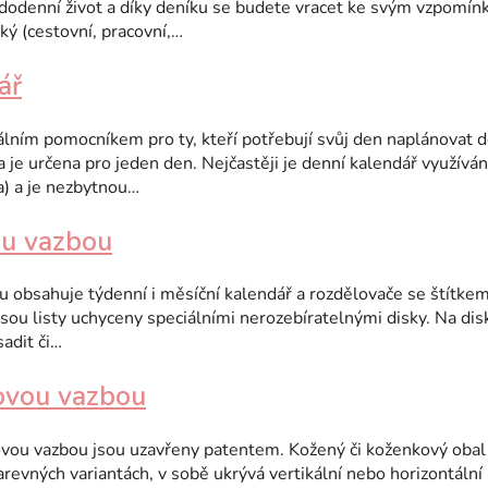
dodenní život a díky deníku se budete vracet ke svým vzpomín
ký (cestovní, pracovní,…
ář
álním pomocníkem pro ty, kteří potřebují svůj den naplánovat de
 je určena pro jeden den. Nejčastěji je denní kalendář využíván
a) a je nezbytnou…
ou vazbou
u obsahuje týdenní i měsíční kalendář a rozdělovače se štítkem.
sou listy uchyceny speciálními nerozebíratelnými disky. Na disky
adit či…
kovou vazbou
vou vazbou jsou uzavřeny patentem. Kožený či koženkový obal n
arevných variantách, v sobě ukrývá vertikální nebo horizontální 