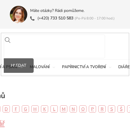
Máte otázky? Rádi pomůžeme.
(+420)
733 510 583
(Po-Pá 8:00 - 17:00 hod.)
HLEDAT
Í A PSANÍ
MALOVÁNÍ
PAPÍRNICTVÍ A TVOŘENÍ
DIÁŘE
mů
D
F
G
H
K
L
M
N
O
P
R
S
Š
ář