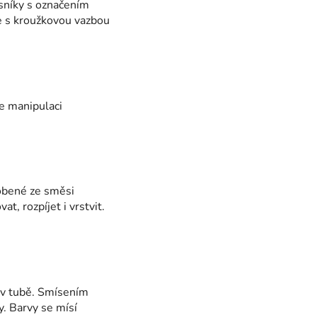
isníky s označením
ře s kroužkovou vazbou
e manipulaci
robené ze směsi
, rozpíjet i vrstvit.
 v tubě. Smísením
y. Barvy se mísí