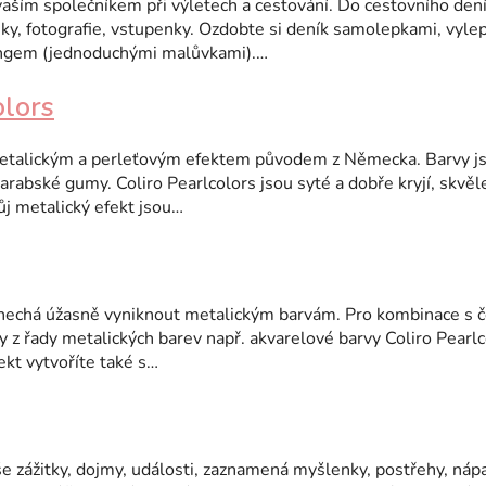
aším společníkem při výletech a cestování. Do cestovního dení
mky, fotografie, vstupenky. Ozdobte si deník samolepkami, vyle
ngem (jednoduchými malůvkami).…
olors
etalickým a perleťovým efektem původem z Německa. Barvy j
arabské gumy. Coliro Pearlcolors jsou syté a dobře kryjí, skvě
ůj metalický efekt jsou…
r nechá úžasně vyniknout metalickým barvám. Pro kombinace s
z řady metalických barev např. akvarelové barvy Coliro Pearl
ekt vytvoříte také s…
 zážitky, dojmy, události, zaznamená myšlenky, postřehy, nápa