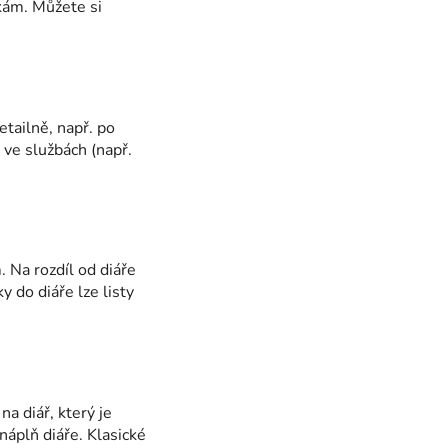
kám. Můžete si
tailně, např. po
 ve službách (např.
 Na rozdíl od diáře
 do diáře lze listy
a diář, který je
náplň diáře. Klasické