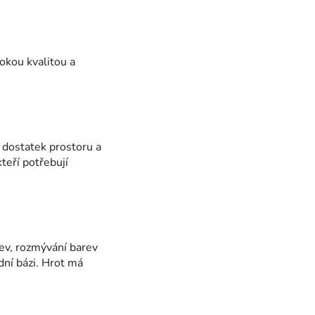
okou kvalitou a
 dostatek prostoru a
teří potřebují
ev, rozmývání barev
dní bázi. Hrot má