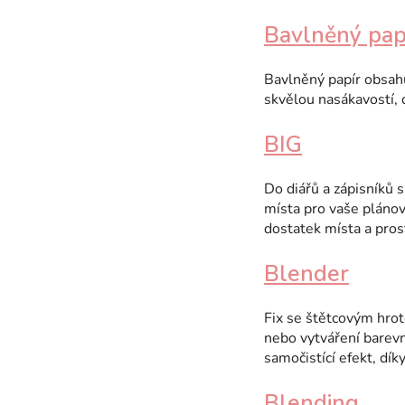
Bavlněný pap
Bavlněný papír obsahu
skvělou nasákavostí, 
BIG
Do diářů a zápisníků 
místa pro vaše plánová
dostatek místa a pro
Blender
Fix se štětcovým hrot
nebo vytváření barevn
samočistící efekt, dí
Blending