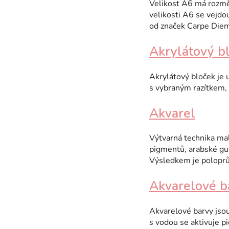
Velikost A6 má rozměr
c
velikosti A6 se vejdo
h
od značek Carpe Die
p
Akrylátový b
o
j
Akrylátový bloček je
s vybraným razítkem, k
m
Akvarel
ů
Výtvarná technika mal
pigmentů, arabské gum
Výsledkem je poloprů
Akvarelové b
Akvarelové barvy jso
s vodou se aktivuje p