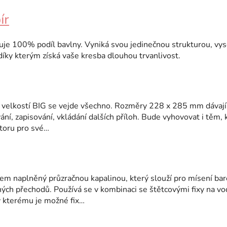
ír
je 100% podíl bavlny. Vyniká svou jedinečnou strukturou, vys
díky kterým získá vaše kresba dlouhou trvanlivost.
s velkostí BIG se vejde všechno. Rozměry 228 x 285 mm dávají
ní, zapisování, vkládání dalších příloh. Bude vyhovovat i těm, k
storu pro své…
em naplněný průzračnou kapalinou, který slouží pro mísení bar
ých přechodů. Používá se v kombinaci se štětcovými fixy na vo
ky kterému je možné fix…