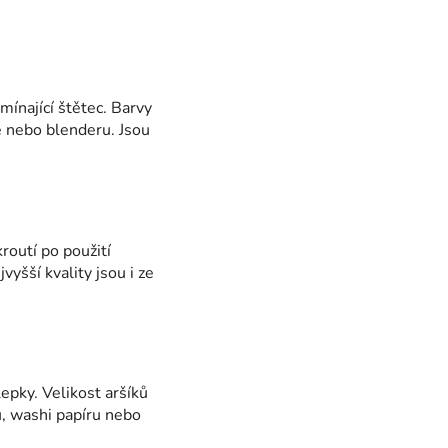
ínající štětec. Barvy
e nebo blenderu. Jsou
routí po použití
vyšší kvality jsou i ze
epky. Velikost aršíků
u, washi papíru nebo