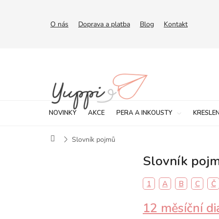
Přejít
na
obsah
O nás
Doprava a platba
Blog
Kontakt
NOVINKY
AKCE
PERA A INKOUSTY
KRESLEN
Domů
Slovník pojmů
Slovník poj
1
A
B
C
Č
V
12 měsíční di
ý