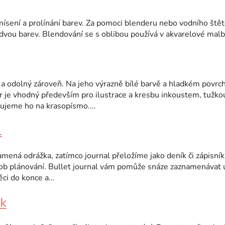
sení a prolínání barev. Za pomoci blenderu nebo vodního ště
dvou barev. Blendování se s oblibou používá v akvarelové malb
ý a odolný zároveň. Na jeho výrazně bílé barvě a hladkém povrc
ír je vhodný především pro ilustrace a kresbu inkoustem, tužk
ujeme ho na krasopísmo.…
l
namená odrážka, zatímco journal přeložíme jako deník či zápisní
ob plánování. Bullet journal vám pomůže snáze zaznamenávat ú
ěci do konce a…
ík