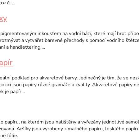
tce či…
xy
pigmentovaným inkoustem na vodní bázi, které mají hrot připom
, rozmývat a vytvářet barevné přechody s pomocí vodního štětc
ní a handlettering.…
apír
eální podklad pro akvarelové barvy. Jedinečný je tím, že se nezk
ozici jsou papíry různé gramáže a kvality. Akvarelové papíry nej
k je papír…
ho papíru, na kterém jsou natištěny a vyřezány jednotlivé samol
dizovaná. Aršíky jsou vyrobeny z matného papíru, lesklého papír
né fólie.