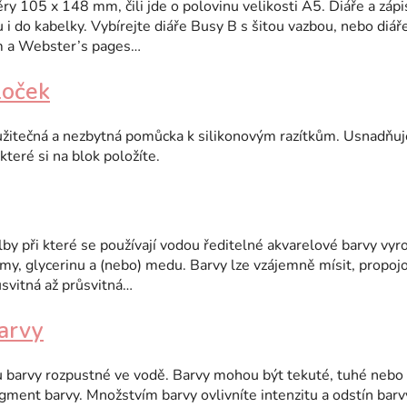
y 105 x 148 mm, čili jde o polovinu velikosti A5. Diáře a záp
u i do kabelky. Vybírejte diáře Busy B s šitou vazbou, nebo diá
m a Webster’s pages…
loček
 užitečná a nezbytná pomůcka k silikonovým razítkům. Usnadňuj
teré si na blok položíte.
by při které se používají vodou ředitelné akvarelové barvy vy
y, glycerinu a (nebo) medu. Barvy lze vzájemně mísit, propojovat
svitná až průsvitná…
arvy
u barvy rozpustné ve vodě. Barvy mohou být tekuté, tuhé nebo
igment barvy. Množstvím barvy ovlivníte intenzitu a odstín barv