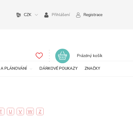
CZK
Přihlášení
Registrace
Nákupní
Prázdný košík
košík
 A PLÁNOVÁNÍ
DÁRKOVÉ POUKAZY
ZNAČKY
T
U
V
W
Z