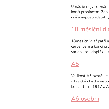
p
U nás je nejvíce známý
končí prosincem. Zapi
i
diáře nepostradatel
s
18 měsíční di
s
l
18měsíční diář patří 
o
červencem a končí pro
variabilitou doplňků.
v
n
A5
í
Velikost A5 označuje
k
(klasické čtvrtky neb
Leuchtturm 1917 a Ar
o
v
A6 osobní
ý