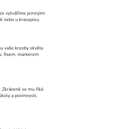
tce vytváříme jemnými
ě nebo u krasopisu.
hu vaše kresby skvěle
ou, fixem, markerem
k. Zkráceně se mu říká
koly a povinnosti,