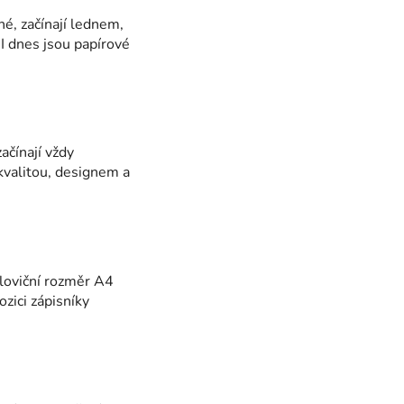
né, začínají lednem,
 I dnes jsou papírové
ačínají vždy
kvalitou, designem a
loviční rozměr A4
zici zápisníky