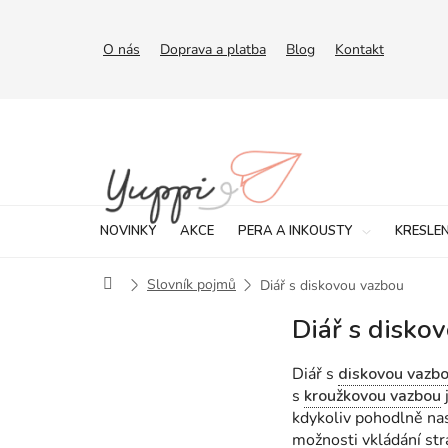
Přejít
na
obsah
O nás
Doprava a platba
Blog
Kontakt
NOVINKY
AKCE
PERA A INKOUSTY
KRESLEN
Domů
Slovník pojmů
Diář s diskovou vazbou
Diář s disko
Diář s
diskovou vazb
s
kroužkovou vazbou
kdykoliv pohodlně nas
možnosti vkládání str