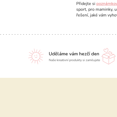
Přidejte si
poznámkové
sport, pro maminky, uč
řešení, jaké vám vyho
Uděláme vám hezčí den
Naše kreativní produkty si zamilujete
Z
á
p
a