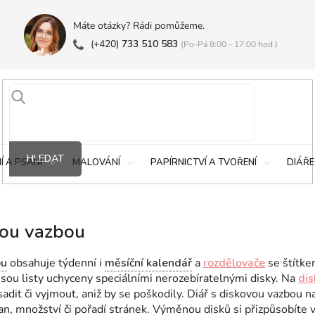
Máte otázky? Rádi pomůžeme.
(+420)
733 510 583
(Po-Pá 8:00 - 17:00 hod.)
HLEDAT
Í A PSANÍ
MALOVÁNÍ
PAPÍRNICTVÍ A TVOŘENÍ
DIÁŘE
vou vazbou
ou
obsahuje týdenní i
měsíční kalendář
a
rozdělovače
se štítke
jsou listy uchyceny speciálními nerozebíratelnými disky. Na
dis
adit či vyjmout, aniž by se poškodily. Diář s diskovou vazbou n
an, množství či pořadí stránek. Výměnou disků si přizpůsobíte 