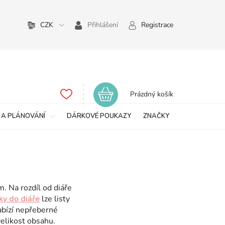
CZK
Přihlášení
Registrace
Nákupní
Prázdný košík
košík
 A PLÁNOVÁNÍ
DÁRKOVÉ POUKAZY
ZNAČKY
m. Na rozdíl od diáře
ky do diáře
lze listy
abízí nepřeberné
velikost obsahu.