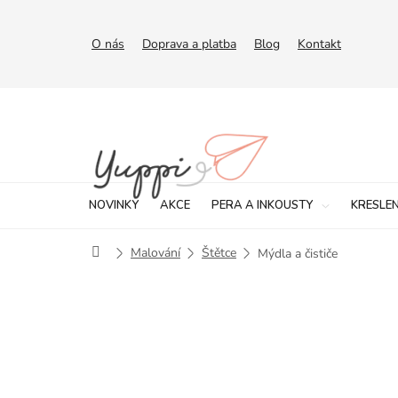
Přejít
na
obsah
O nás
Doprava a platba
Blog
Kontakt
NOVINKY
AKCE
PERA A INKOUSTY
KRESLEN
Domů
Malování
Štětce
Mýdla a čističe