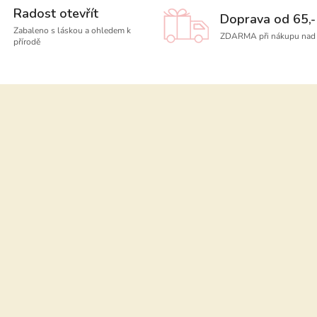
Radost otevřít
Doprava od 65,-
Zabaleno s láskou a ohledem k
ZDARMA při nákupu nad 
přírodě