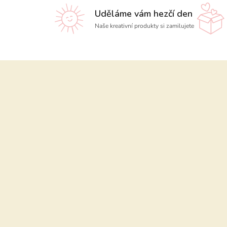
Uděláme vám hezčí den
Naše kreativní produkty si zamilujete
Z
á
p
a
t
í