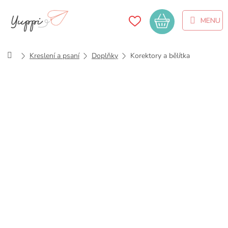
Přejít
na
Nákupní
obsah
košík
Domů
Kreslení a psaní
Doplňky
Korektory a bělítka