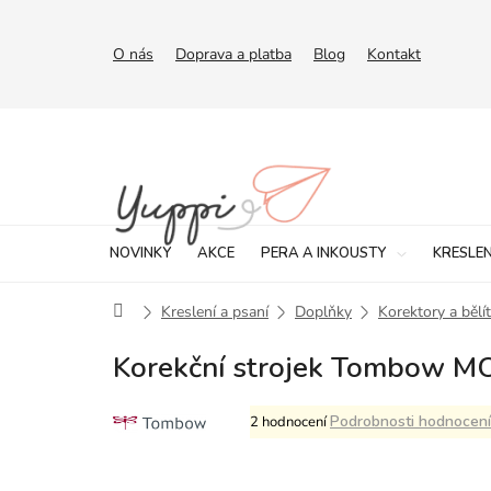
Přejít
na
obsah
O nás
Doprava a platba
Blog
Kontakt
NOVINKY
AKCE
PERA A INKOUSTY
KRESLEN
Domů
Kreslení a psaní
Doplňky
Korektory a bělí
Korekční strojek Tombow M
Průměrné
Podrobnosti hodnocení
2 hodnocení
hodnocení
produktu
je