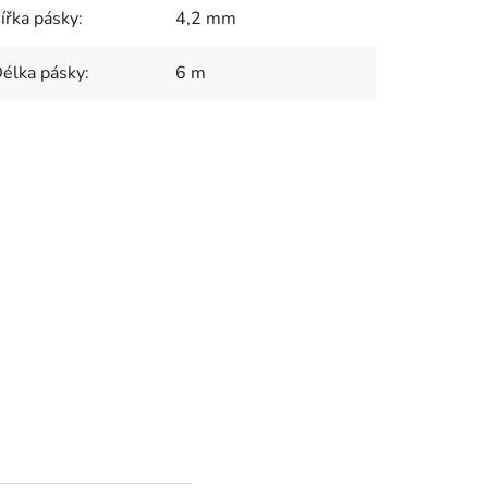
ířka pásky
:
4,2 mm
élka pásky
:
6 m