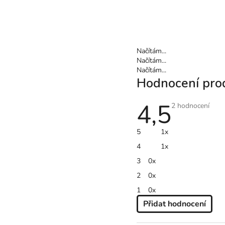
Načítám...
Načítám...
Načítám...
Hodnocení pro
4,5
Průměrné
2 hodnocení
hodnocení
produktu
je
5
1x
4,5
z
4
1x
5
hvězdiček.
3
0x
2
0x
1
0x
Přidat hodnocení
V