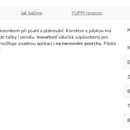
Jak balíme
YUPPI recenze
mocníkem při psaní a plánování. Korektor s páskou má
dé tašky i penálu.
Inovativní
váleček uzpůsobený pro
možňuje snadnou aplikaci
i na nerovném povrchu
. Páska
K
í.
Z
B
T
B