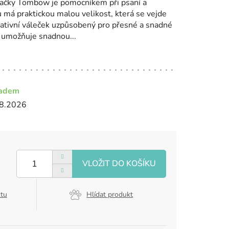
načky Tombow je pomocníkem při psaní a
 má praktickou malou velikost, která se vejde
ovativní váleček uzpůsobený pro přesné a snadné
 umožňuje snadnou...
ladem
8.2026
ktu
Hlídat produkt