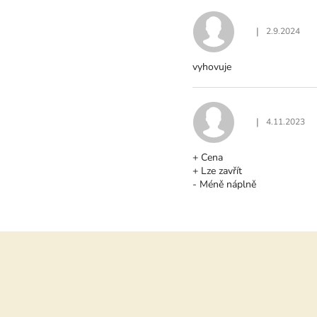
Ý
P
I
|
2.9.2024
Hodnocení produ
S
H
vyhovuje
O
D
N
O
|
4.11.2023
Hodnocení produ
C
E
+ Cena
N
+ Lze zavřít
Í
- Méně náplně
Z
á
p
a