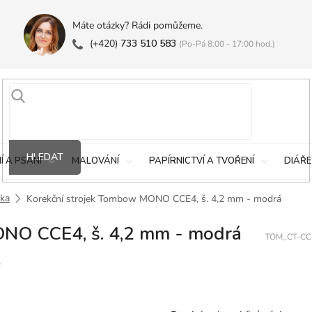
Máte otázky? Rádi pomůžeme.
(+420)
733 510 583
(Po-Pá 8:00 - 17:00 hod.)
HLEDAT
Í A PSANÍ
MALOVÁNÍ
PAPÍRNICTVÍ A TVOŘENÍ
DIÁŘE
tka
Korekční strojek Tombow MONO CCE4, š. 4,2 mm - modrá
ONO CCE4, š. 4,2 mm - modrá
TOM_CT-CC