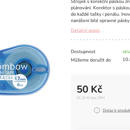
Strojek s korekční páskou z
plánování. Korektor s páskou
do každé tašky i penálu. In
nanášení bílé opravné pásky
Detailní popis
Dostupnost
sk
10.
Můžeme doručit do
50 Kč
41,32 Kč bez DPH
Měrná
cena:
Dotaz k produ