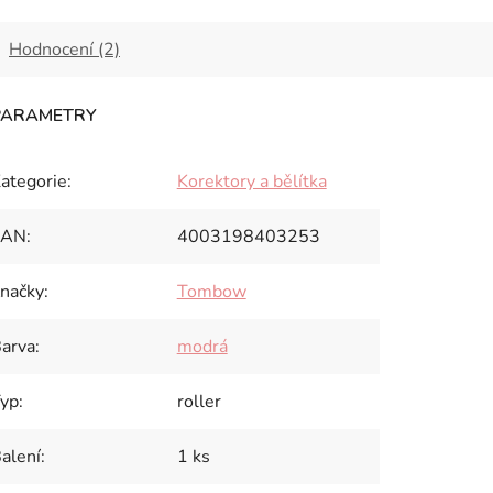
Hodnocení (2)
ategorie
:
Korektory a bělítka
EAN
:
4003198403253
načky
:
Tombow
arva
:
modrá
yp
:
roller
alení
:
1 ks