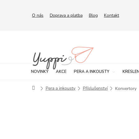
Přejít
na
obsah
O nás
Doprava a platba
Blog
Kontakt
NOVINKY
AKCE
PERA A INKOUSTY
KRESLEN
Domů
Pera a inkousty
Příslušenství
Konvertory