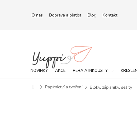
Přejít
na
obsah
O nás
Doprava a platba
Blog
Kontakt
NOVINKY
AKCE
PERA A INKOUSTY
KRESLEN
Domů
Papírnictví a tvoření
Bloky, zápisníky, sešity