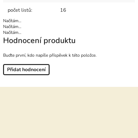
počet listů
:
16
Načítám...
Načítám...
Načítám...
Hodnocení produktu
Buďte první, kdo napíše příspěvek k této položce.
Přidat hodnocení
Z
á
p
a
t