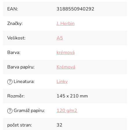
EAN
:
3188550940292
Značky
:
J. Herbin
Velikost
:
A5
Barva
:
krémová
Barva papíru
:
Krémová
Lineatura
:
Linky
?
Rozměr
:
145 x 210 mm
Gramáž papíru
:
120 g/m2
?
počet stran
:
32