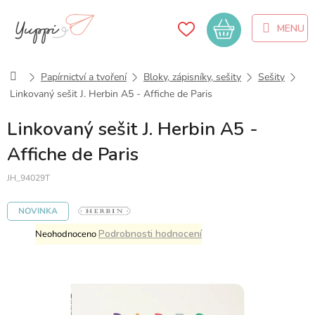
Přejít
na
Nákupní
obsah
košík
Domů
Papírnictví a tvoření
Bloky, zápisníky, sešity
Sešity
Linkovaný sešit J. Herbin A5 - Affiche de Paris
Linkovaný sešit J. Herbin A5 -
Affiche de Paris
JH_94029T
NOVINKA
Průměrné
Podrobnosti hodnocení
Neohodnoceno
hodnocení
produktu
je
0,0
z
5