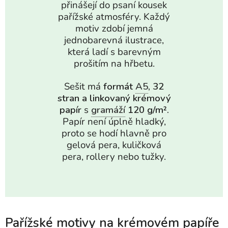
přinášejí do psaní kousek
pařížské atmosféry. Každý
motiv zdobí jemná
jednobarevná ilustrace,
která ladí s barevným
prošitím na hřbetu.
Sešit má
formát
A5
, 32
stran a linkovaný krémový
papír
s
gramáží
120 g/m².
Papír není úplně hladký,
proto se hodí hlavně pro
gelová pera, kuličková
pera, rollery nebo tužky.
Pařížské motivy na krémovém papíře