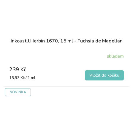
Inkoust J.Herbin 1670, 15 ml - Fuchsia de Magellan
skladem
239 Kč
Měrná
15,93 Kč / 1 ml
cena:
NOVINKA