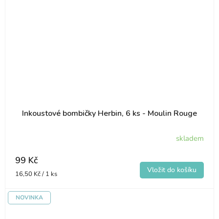
Inkoustové bombičky Herbin, 6 ks - Moulin Rouge
skladem
99 Kč
Měrná
16,50 Kč / 1 ks
cena:
NOVINKA