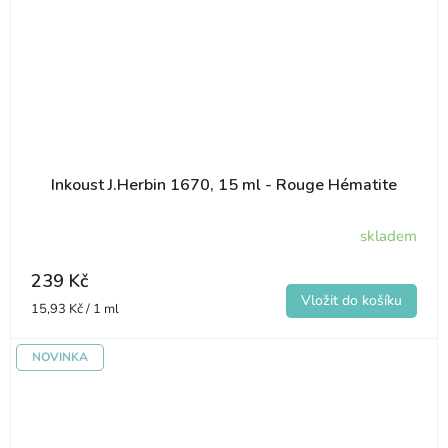
Inkoust J.Herbin 1670, 15 ml - Rouge Hématite
skladem
239 Kč
Měrná
15,93 Kč / 1 ml
cena:
NOVINKA