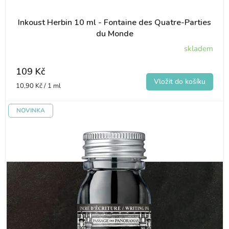
Inkoust Herbin 10 ml - Fontaine des Quatre-Parties
du Monde
skladem
109 Kč
Měrná
10,90 Kč / 1 ml
cena:
NOVINKA