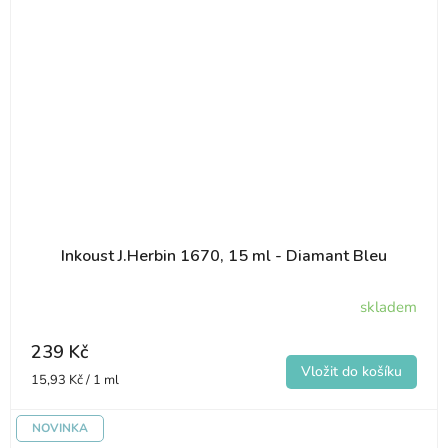
Inkoust J.Herbin 1670, 15 ml - Diamant Bleu
skladem
239 Kč
Měrná
15,93 Kč / 1 ml
cena:
NOVINKA