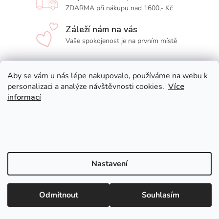
ZDARMA při nákupu nad 1600,- Kč
S
U
Záleží nám na vás
Vaše spokojenost je na prvním místě
Aby se vám u nás lépe nakupovalo, používáme na webu k
Z
personalizaci a analýze návštěvnosti cookies.
Více
á
informací
p
a
t
í
Nastavení
Odmítnout
Souhlasím