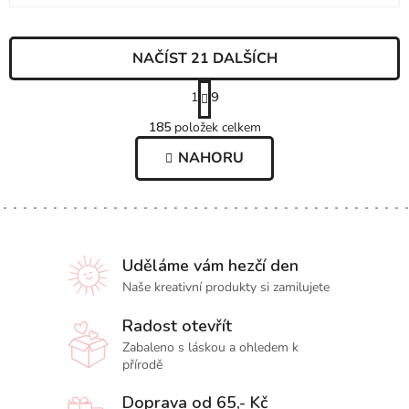
NAČÍST 21 DALŠÍCH
S
1
9
t
O
185
položek celkem
V
r
L
NAHORU
á
Á
n
D
A
k
C
o
Í
v
P
Uděláme vám hezčí den
R
á
Naše kreativní produkty si zamilujete
V
n
K
Radost otevřít
Y
í
Zabaleno s láskou a ohledem k
V
přírodě
Ý
P
Doprava od 65,- Kč
I