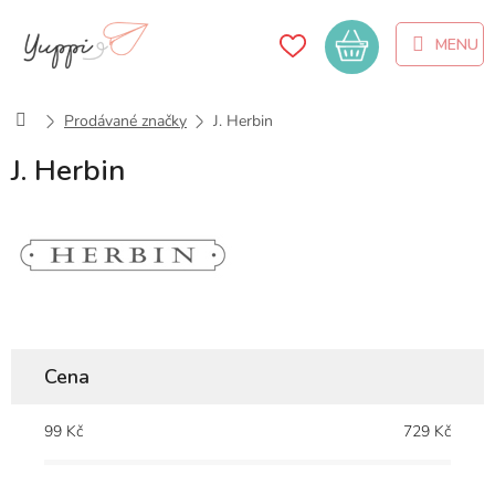
Přejít
na
Nákupní
obsah
košík
Domů
Prodávané značky
J. Herbin
J. Herbin
Cena
99
Kč
729
Kč