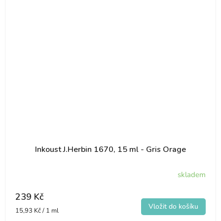
Inkoust J.Herbin 1670, 15 ml - Gris Orage
skladem
239 Kč
Měrná
15,93 Kč / 1 ml
cena: