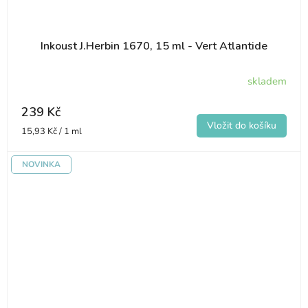
Inkoust J.Herbin 1670, 15 ml - Vert Atlantide
skladem
239 Kč
Měrná
15,93 Kč / 1 ml
cena:
NOVINKA