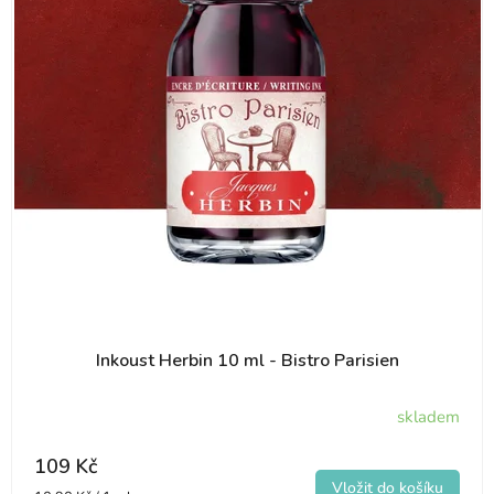
s
p
p
r
r
o
o
d
d
u
u
k
k
t
t
ů
ů
Inkoust Herbin 10 ml - Bistro Parisien
skladem
109 Kč