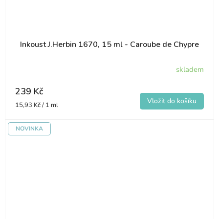
Inkoust J.Herbin 1670, 15 ml - Caroube de Chypre
skladem
239 Kč
Měrná
15,93 Kč / 1 ml
cena:
NOVINKA