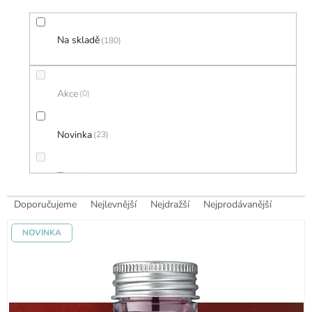
Na skladě
180
Akce
0
Novinka
23
Tip
0
Ř
Doporučujeme
Nejlevnější
Nejdražší
Nejprodávanější
a
V
z
Abecedně
NOVINKA
ý
e
p
n
i
í