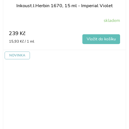
Inkoust J.Herbin 1670, 15 ml - Imperial Violet
skladem
239 Kč
Měrná
15,93 Kč / 1 ml
cena:
NOVINKA