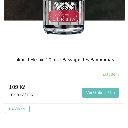
Inkoust Herbin 10 ml - Passage des Panoramas
skladem
109 Kč
Měrná
10,90 Kč / 1 ml
cena:
NOVINKA