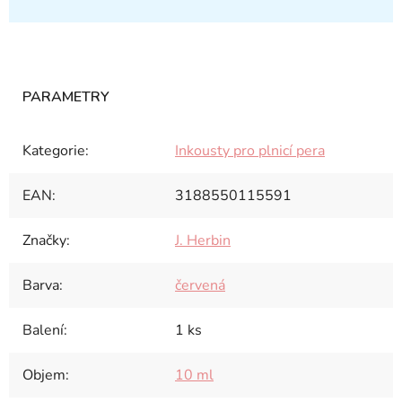
Kategorie
:
Inkousty pro plnicí pera
EAN
:
3188550115591
Značky
:
J. Herbin
Barva
:
červená
Balení
:
1 ks
Objem
:
10 ml