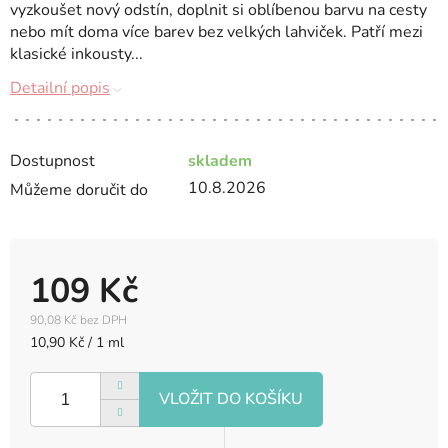
vyzkoušet nový odstín, doplnit si oblíbenou barvu na cesty
nebo mít doma více barev bez velkých lahviček. Patří mezi
klasické inkousty...
Detailní popis
Dostupnost
skladem
10.8.2026
Můžeme doručit do
109 Kč
90,08 Kč bez DPH
Měrná
10,90 Kč / 1 ml
cena: