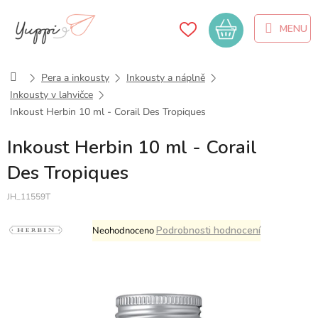
Přejít
na
Nákupní
obsah
košík
Domů
Pera a inkousty
Inkousty a náplně
Inkousty v lahvičce
Inkoust Herbin 10 ml - Corail Des Tropiques
Inkoust Herbin 10 ml - Corail
Des Tropiques
JH_11559T
Průměrné
Podrobnosti hodnocení
Neohodnoceno
hodnocení
produktu
je
0,0
z
5