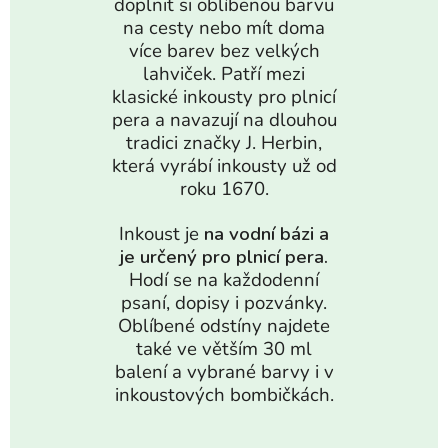
doplnit si oblíbenou barvu
na cesty nebo mít doma
více barev bez velkých
lahviček. Patří mezi
klasické inkousty pro plnicí
pera a navazují na dlouhou
tradici značky J. Herbin,
která vyrábí inkousty už od
roku 1670.
Inkoust je
na vodní bázi a
je určený pro plnicí pera.
Hodí se na každodenní
psaní, dopisy i pozvánky.
Oblíbené odstíny najdete
také ve větším 30 ml
balení a vybrané barvy i v
inkoustových bombičkách.