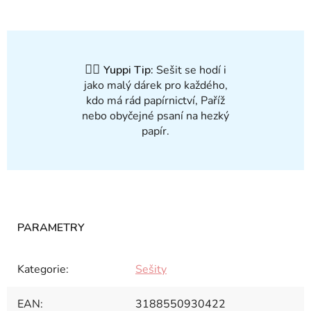
✍🏻
Yuppi Tip:
Sešit se hodí i
jako malý dárek pro každého,
kdo má rád papírnictví, Paříž
nebo obyčejné psaní na hezký
papír.
Kategorie
:
Sešity
EAN
:
3188550930422