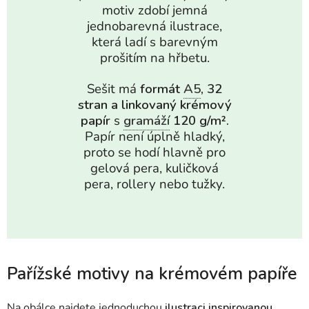
motiv zdobí jemná
jednobarevná ilustrace,
která ladí s barevným
prošitím na hřbetu.
Sešit má
formát
A5
, 32
stran a linkovaný krémový
papír
s
gramáží
120 g/m².
Papír není úplně hladký,
proto se hodí hlavně pro
gelová pera, kuličková
pera, rollery nebo tužky.
Pařížské motivy na krémovém papíře
Na obálce najdete jednoduchou
ilustraci inspirovanou