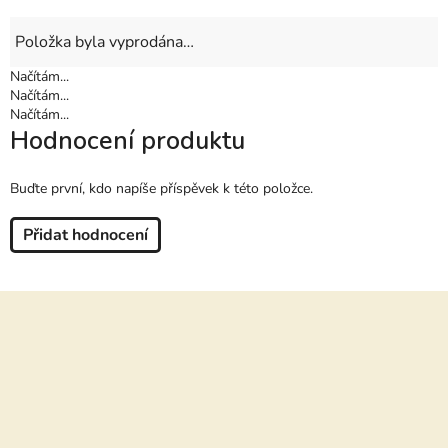
Položka byla vyprodána…
Načítám...
Načítám...
Načítám...
Hodnocení produktu
Buďte první, kdo napíše příspěvek k této položce.
Přidat hodnocení
Z
á
p
a
t