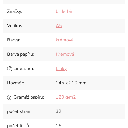
Značky
:
J. Herbin
Velikost
:
A5
Barva
:
krémová
Barva papíru
:
Krémová
Lineatura
:
Linky
?
Rozměr
:
145 x 210 mm
Gramáž papíru
:
120 g/m2
?
počet stran
:
32
počet listů
:
16