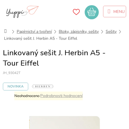
Přejít
na
Nákupní
obsah
košík
Domů
Papírnictví a tvoření
Bloky, zápisníky, sešity
Sešity
Linkovaný sešit J. Herbin A5 - Tour Eiffel
Linkovaný sešit J. Herbin A5 -
Tour Eiffel
JH_93042T
NOVINKA
Průměrné
Podrobnosti hodnocení
Neohodnoceno
hodnocení
produktu
je
0,0
z
5