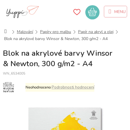
Přejít
na
Nákupní
obsah
košík
Domů
Malování
Papíry pro malbu
Papír na akryl a olej
Blok na akrylové barvy Winsor & Newton, 300 g/m2 - A4
Blok na akrylové barvy Winsor
& Newton, 300 g/m2 - A4
WN_6534005
Průměrné
Podrobnosti hodnocení
Neohodnoceno
hodnocení
produktu
je
0,0
z
5
hvězdiček.