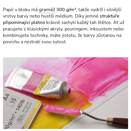
Papír v bloku má
gramáž
300 g/m²
, takže vydrží i silnější
vrstvy barvy nebo hustší médium. Díky jemné
struktuře
připomínající plátno
krásně zachytí každý tah štětce. Ať už
pracujete s klasickými akryly, pouringem, inkoustem nebo
kombinujete techniky, máte jistotu, že barvy zůstanou na
povrchu a neztratí svou sytost.