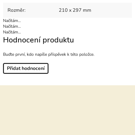
Rozměr
:
210 x 297 mm
Načítám...
Načítám...
Načítám...
Hodnocení produktu
Buďte první, kdo napíše příspěvek k této položce.
Přidat hodnocení
Z
á
p
a
t