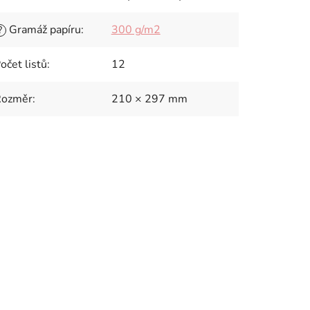
Gramáž papíru
:
300 g/m2
?
očet listů
:
12
Rozměr
:
210 × 297 mm