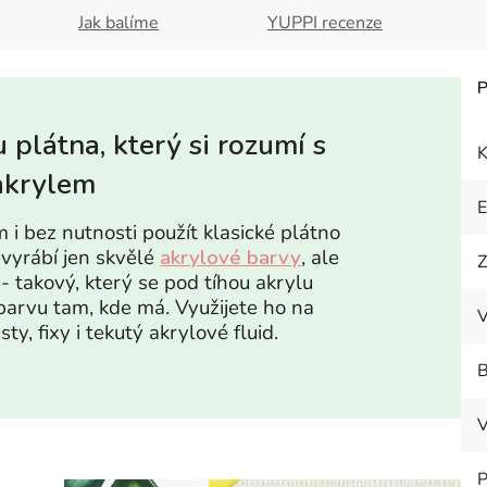
Jak balíme
YUPPI recenze
 plátna, který si rozumí s
K
akrylem
 i bez nutnosti použít klasické plátno
evyrábí jen skvělé
akrylové barvy
, ale
Z
- takový, který se pod tíhou akrylu
í barvu tam, kde má. Využijete ho na
V
ty, fixy i tekutý akrylové fluid.
B
V
P