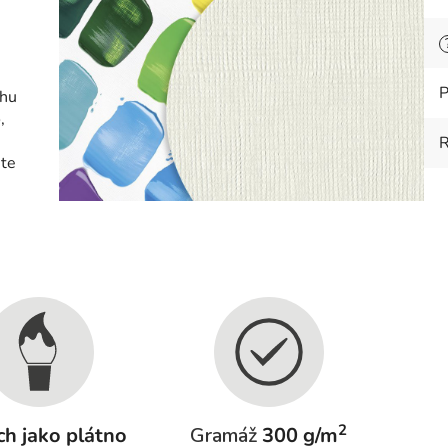
P
chu
,
ete
2
ch jako plátno
Gramáž
300 g/m