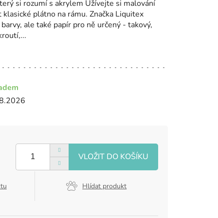
který si rozumí s akrylem Užívejte si malování
t klasické plátno na rámu. Značka Liquitex
barvy, ale také papír pro ně určený - takový,
outí,...
ladem
8.2026
ktu
Hlídat produkt