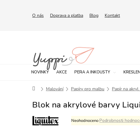
Přejít
na
obsah
O nás
Doprava a platba
Blog
Kontakt
NOVINKY
AKCE
PERA A INKOUSTY
KRESLEN
Domů
Malování
Papíry pro malbu
Papír na akryl 
Blok na akrylové barvy Liqu
Průměrné
Podrobnosti hodnoc
Neohodnoceno
hodnocení
produktu
je