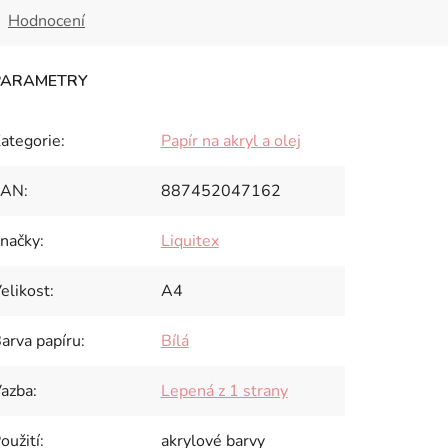
Hodnocení
ategorie
:
Papír na akryl a olej
EAN
:
887452047162
načky
:
Liquitex
elikost
:
A4
arva papíru
:
Bílá
azba
:
Lepená z 1 strany
oužití
:
akrylové barvy