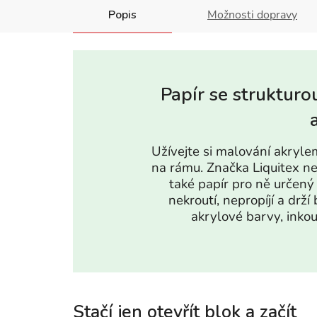
Popis
Možnosti dopravy
Papír se strukturou
Užívejte si malování akrylem
na rámu. Značka Liquitex n
také papír pro ně určený 
nekroutí, nepropíjí a drž
akrylové barvy, inkous
Stačí jen otevřít blok a začít