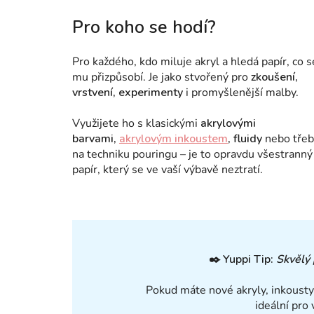
Pro koho se hodí?
Pro každého, kdo miluje akryl a hledá papír, co s
mu přizpůsobí. Je jako stvořený pro
zkoušení,
vrstvení, experimenty
i promyšlenější malby.
Využijete ho s klasickými
akrylovými
barvami,
akrylovým inkoustem
, fluidy
nebo tře
na techniku pouringu – je to opravdu všestranný
papír, který se ve vaší výbavě neztratí.
✒️
Yuppi Tip:
Skvělý 
Pokud máte nové akryly, inkousty
ideální pro