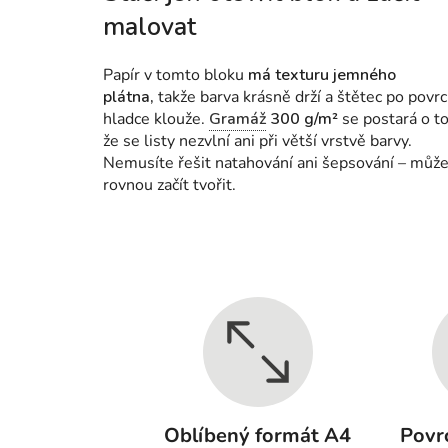
malovat
Papír v tomto bloku
má texturu jemného
plátna,
takže barva krásně drží a štětec po povr
hladce klouže.
Gramáž
300 g/m²
se postará o to
že se listy nezvlní ani při větší vrstvě barvy.
Nemusíte řešit natahování ani šepsování – můž
rovnou začít tvořit.
Oblíbený formát A4
Povr