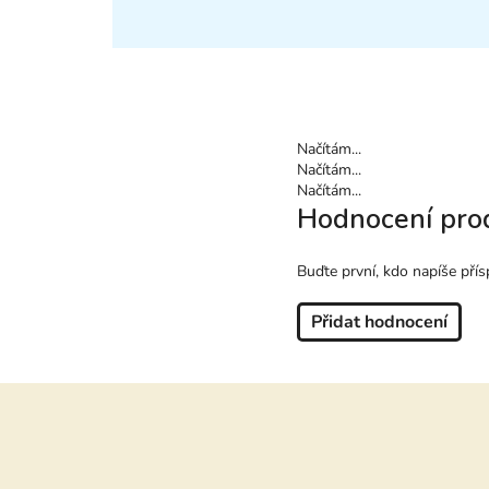
Načítám...
Načítám...
Načítám...
Hodnocení pro
Buďte první, kdo napíše přís
Přidat hodnocení
Z
á
p