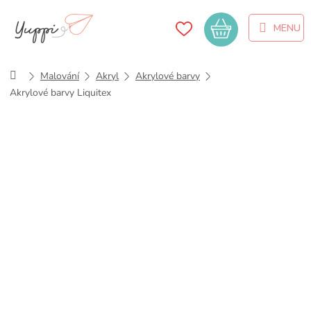
Přejít
na
Nákupní
obsah
košík
Domů
Malování
Akryl
Akrylové barvy
Akrylové barvy Liquitex