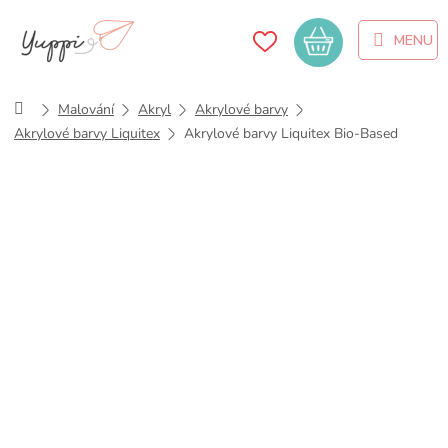
Přejít
na
Nákupní
obsah
košík
Domů
Malování
Akryl
Akrylové barvy
Akrylové barvy Liquitex
Akrylové barvy Liquitex Bio-Based