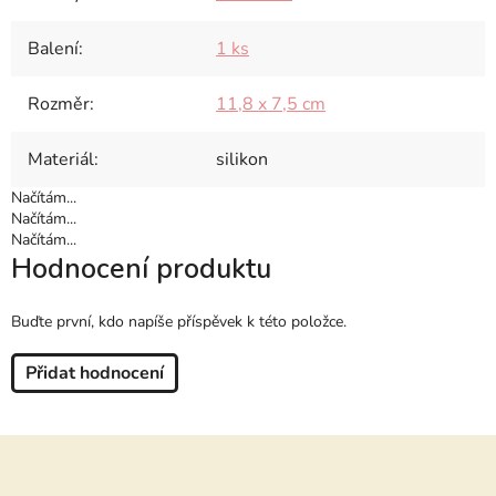
Balení
:
1 ks
Rozměr
:
11,8 x 7,5 cm
Materiál
:
silikon
Načítám...
Načítám...
Načítám...
Hodnocení produktu
Buďte první, kdo napíše příspěvek k této položce.
Přidat hodnocení
Z
á