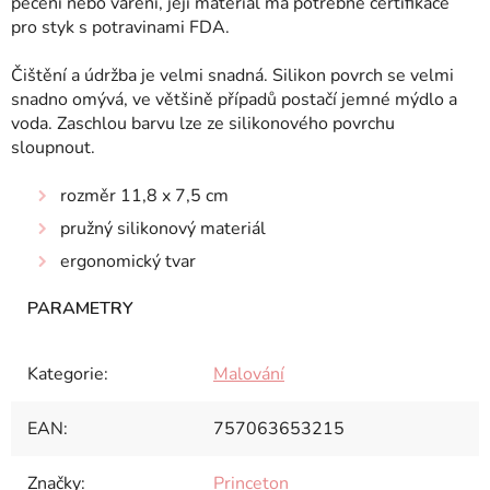
pečení nebo vaření, její materiál má potřebné certifikace
pro styk s potravinami FDA.
Čištění a údržba je velmi snadná.
Silikon povrch se velmi
snadno omývá, ve většině případů postačí jemné mýdlo a
voda.
Zaschlou barvu lze ze silikonového povrchu
sloupnout.
rozměr 11,8 x 7,5 cm
pružný silikonový materiál
ergonomický tvar
Kategorie
:
Malování
EAN
:
757063653215
Značky
:
Princeton