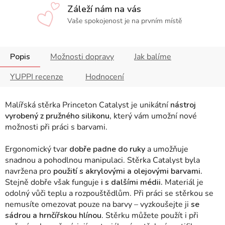
Záleží nám na vás
Vaše spokojenost je na prvním místě
Popis
Možnosti dopravy
Jak balíme
YUPPI recenze
Hodnocení
Malířská stěrka Princeton Catalyst je unikátní
nástroj
vyrobený z pružného silikonu,
který vám umožní nové
možnosti při práci s barvami.
Ergonomický tvar
dobře padne do ruky
a umožňuje
snadnou a pohodlnou manipulaci. Stěrka Catalyst byla
navržena pro
použití s
akrylovými a olejovými barvami.
Stejně dobře však funguje
i s dalšími médii.
Materiál je
odolný vůči teplu a rozpouštědlům. Při práci se stěrkou se
nemusíte omezovat pouze na barvy
– vyzkoušejte ji
se
sádrou a hrnčířskou hlínou
. Stěrku můžete použít i při