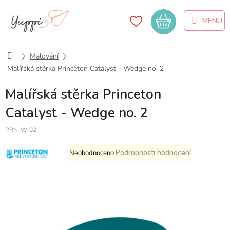
Přejít
na
Nákupní
obsah
košík
Domů
Malování
Malířská stěrka Princeton Catalyst - Wedge no. 2
Malířská stěrka Princeton
Catalyst - Wedge no. 2
PRN_W-02
Průměrné
Podrobnosti hodnocení
Neohodnoceno
hodnocení
produktu
je
0,0
z
5
hvězdiček.