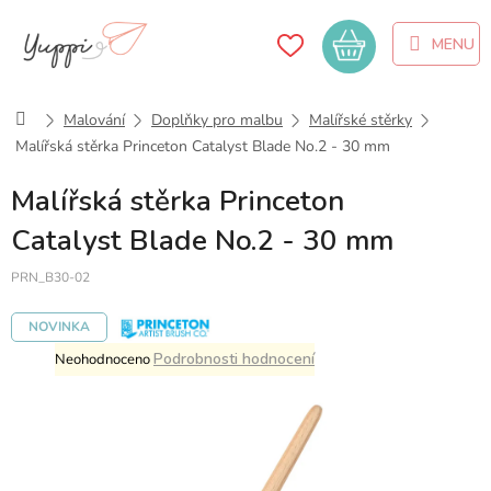
Přejít
na
Nákupní
obsah
košík
Domů
Malování
Doplňky pro malbu
Malířské stěrky
Malířská stěrka Princeton Catalyst Blade No.2 - 30 mm
Malířská stěrka Princeton
Catalyst Blade No.2 - 30 mm
PRN_B30-02
NOVINKA
Průměrné
Podrobnosti hodnocení
Neohodnoceno
hodnocení
produktu
je
0,0
z
5