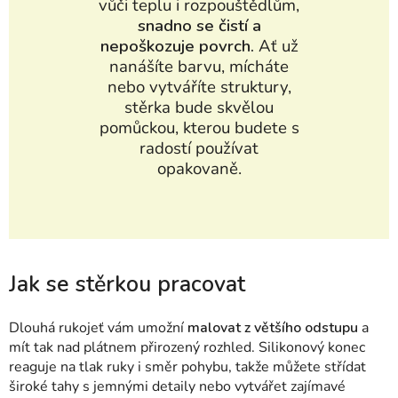
vůči teplu i rozpouštědlům,
snadno se čistí a
nepoškozuje povrch.
Ať už
nanášíte barvu, mícháte
nebo vytváříte struktury,
stěrka bude skvělou
pomůckou, kterou budete s
radostí používat
opakovaně.
Jak se stěrkou pracovat
Dlouhá rukojeť vám umožní
malovat z většího odstupu
a
mít tak nad plátnem přirozený rozhled. Silikonový konec
reaguje na tlak ruky i směr pohybu, takže můžete střídat
široké tahy s jemnými detaily nebo vytvářet zajímavé