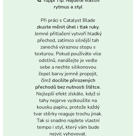
🎨
Yuppi Tip: Najděte vlastní
rytmus a styl
Při práci s Catalyst Blade
zkuste měnit úhel i tlak ruky.
Jemné přitlačení vytvoří hladký
přechod, zatímco silnější tah
zanechá výraznou stopu s
texturou. Pokud používáte více
odstínů, nanášejte je vedle
sebe a nechte silikonovou
čepel barvy jemně propojit,
čímž
docílíte přirozených
přechodů bez nutnosti štětce.
Nejlepší efekt získáte, když si
tahy nejprve vyzkoušíte na
kousku papíru, protože každý
tvar stěrky reaguje trochu jinak.
Tak si snadno najdete vlastní
tempo i styl, který vám bude
nejvíc vyhovovat.