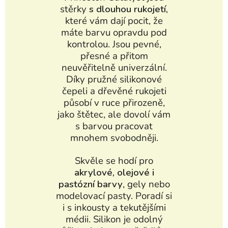
stěrky
s dlouhou rukojetí,
které vám dají pocit, že
máte barvu opravdu pod
kontrolou. Jsou pevné,
přesné a přitom
neuvěřitelně univerzální.
Díky pružné silikonové
čepeli a dřevěné rukojeti
působí v ruce přirozeně,
jako štětec, ale dovolí vám
s barvou pracovat
mnohem svobodněji.
Skvěle se hodí pro
akrylové, olejové i
pastózní barvy
, gely nebo
modelovací pasty. Poradí si
i s inkousty a tekutějšími
médii. Silikon je odolný