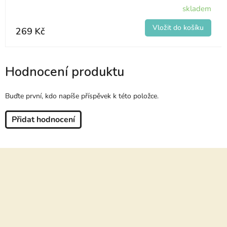
skladem
269 Kč
Hodnocení produktu
Buďte první, kdo napíše příspěvek k této položce.
Přidat hodnocení
Z
á
p
a
t