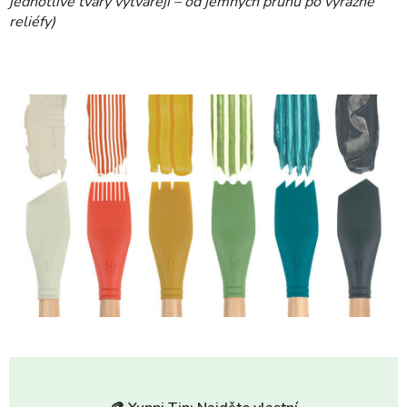
jednotlivé tvary vytvářejí – od jemných pruhů po výrazné
reliéfy)