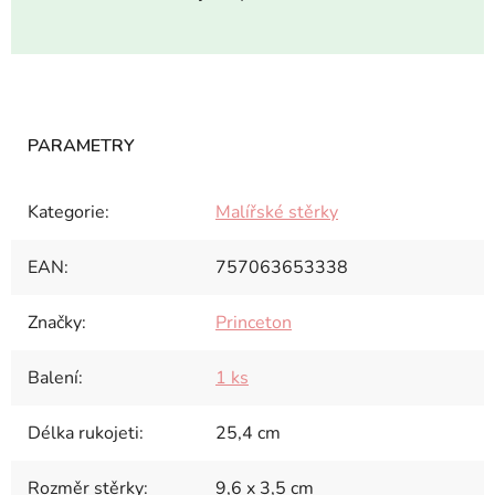
Kategorie
:
Malířské stěrky
EAN
:
757063653338
Značky
:
Princeton
Balení
:
1 ks
Délka rukojeti
:
25,4 cm
Rozměr stěrky
:
9,6 x 3,5 cm