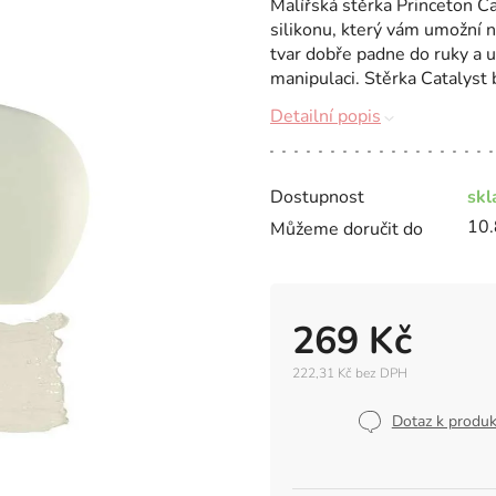
Malířská stěrka Princeton Ca
silikonu, který vám umožní 
tvar dobře padne do ruky a
manipulaci. Stěrka Catalyst b
Detailní popis
Dostupnost
sk
10.
Můžeme doručit do
269 Kč
222,31 Kč bez DPH
Měrná
cena:
Dotaz k produ