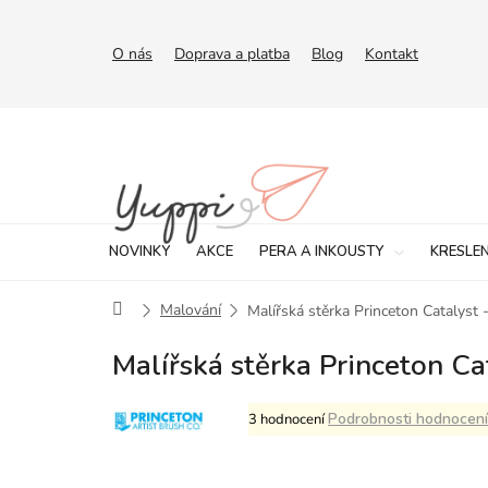
Přejít
na
obsah
O nás
Doprava a platba
Blog
Kontakt
NOVINKY
AKCE
PERA A INKOUSTY
KRESLEN
Domů
Malování
Malířská stěrka Princeton Catalyst
Malířská stěrka Princeton Ca
Průměrné
Podrobnosti hodnocení
3 hodnocení
hodnocení
produktu
je