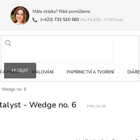
Máte otázky? Rádi pomůžeme.
(+420)
733 510 583
(Po-Pá 8:00 - 17:00 hod.)
HLEDAT
Í A PSANÍ
MALOVÁNÍ
PAPÍRNICTVÍ A TVOŘENÍ
DIÁŘE
 - Wedge no. 6
talyst - Wedge no. 6
PRN_W-06