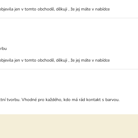
bjevila jen v tomto obchodě, děkuji , že jej máte v nabídce
ktu je 1 z 5 hvězdiček.
orbu
bjevila jen v tomto obchodě, děkuji , že jej máte v nabídce
ktu je 5 z 5 hvězdiček.
aktní tvorbu. Vhodné pro každého, kdo má rád kontakt s barvou.