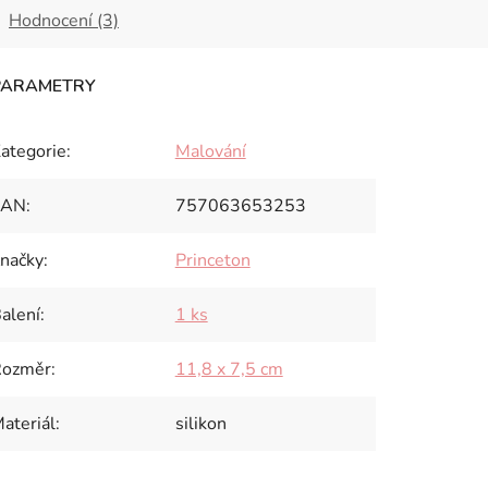
Hodnocení (3)
ategorie
:
Malování
EAN
:
757063653253
načky
:
Princeton
alení
:
1 ks
Rozměr
:
11,8 x 7,5 cm
ateriál
:
silikon