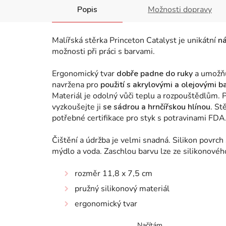
Popis
Možnosti dopravy
Malířská stěrka Princeton Catalyst je unikátní
ná
možnosti při práci s barvami.
Ergonomický tvar
dobře padne do ruky
a umožňu
navržena pro
použití s
akrylovými a olejovými b
Materiál je odolný vůči teplu a rozpouštědlům. 
vyzkoušejte ji
se sádrou a hrnčířskou hlínou
. St
potřebné certifikace pro styk s potravinami FDA
Čištění a údržba je velmi snadná.
Silikon povrch
mýdlo a voda.
Zaschlou barvu lze ze silikonové
rozměr 11,8 x 7,5 cm
pružný silikonový materiál
ergonomický tvar
Načítám...