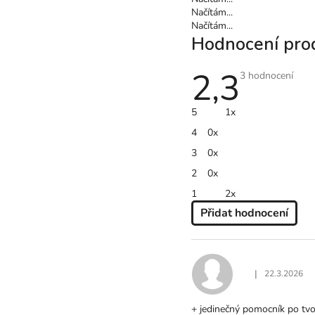
Načítám...
Načítám...
Hodnocení pro
2,3
Průměrné
3 hodnocení
hodnocení
produktu
je
5
1x
2,3
z
4
0x
5
hvězdiček.
3
0x
2
0x
1
2x
Přidat hodnocení
V
Ý
P
I
|
22.3.2026
Hodnocení produ
S
H
+ jedinečný pomocník po tv