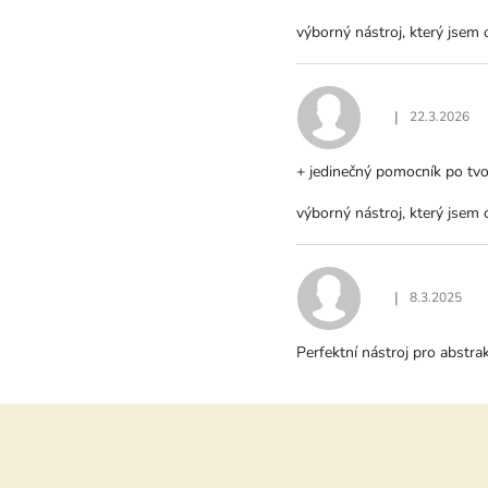
O
D
výborný nástroj, který jsem o
N
O
C
E
|
22.3.2026
Hodnocení produ
N
Í
+ jedinečný pomocník po tv
výborný nástroj, který jsem o
|
8.3.2025
Hodnocení produ
Perfektní nástroj pro abstr
Z
á