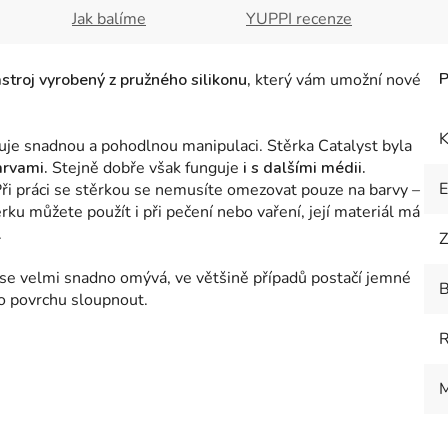
Jak balíme
YUPPI recenze
stroj vyrobený z pružného silikonu,
který vám umožní nové
K
je snadnou a pohodlnou manipulaci. Stěrka Catalyst byla
arvami.
Stejně dobře však funguje
i s dalšími médii.
Při práci se stěrkou se nemusíte omezovat pouze na barvy
–
ěrku můžete použít i při pečení nebo vaření, její materiál má
.
Z
 se velmi snadno omývá, ve většině případů postačí jemné
B
ho povrchu sloupnout.
M