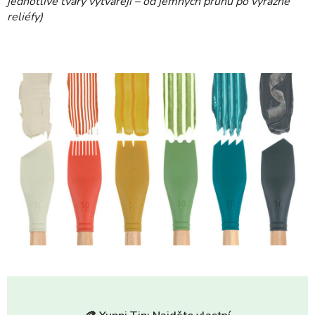
jednotlivé tvary vytvářejí – od jemných pruhů po výrazné
reliéfy)