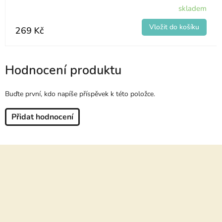
skladem
269 Kč
Hodnocení produktu
Buďte první, kdo napíše příspěvek k této položce.
Přidat hodnocení
Z
á
p
a
t