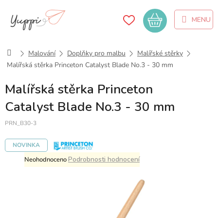
Přejít
na
Nákupní
obsah
košík
Domů
Malování
Doplňky pro malbu
Malířské stěrky
Malířská stěrka Princeton Catalyst Blade No.3 - 30 mm
Malířská stěrka Princeton
Catalyst Blade No.3 - 30 mm
PRN_B30-3
NOVINKA
Průměrné
Podrobnosti hodnocení
Neohodnoceno
hodnocení
produktu
je
0,0
z
5