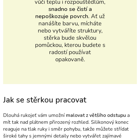
vůči teplu i rozpouštědlům,
snadno se čistí a
nepoškozuje povrch.
Ať už
nanášíte barvu, mícháte
nebo vytváříte struktury,
stěrka bude skvělou
pomůckou, kterou budete s
radostí používat
opakovaně.
Jak se stěrkou pracovat
Dlouhá rukojeť vám umožní
malovat z většího odstupu
a
mít tak nad plátnem přirozený rozhled. Silikonový konec
reaguje na tlak ruky i směr pohybu, takže můžete střídat
široké tahy s jemnými detaily nebo vytvářet zajímavé