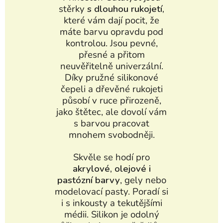
stěrky
s dlouhou rukojetí,
které vám dají pocit, že
máte barvu opravdu pod
kontrolou. Jsou pevné,
přesné a přitom
neuvěřitelně univerzální.
Díky pružné silikonové
čepeli a dřevěné rukojeti
působí v ruce přirozeně,
jako štětec, ale dovolí vám
s barvou pracovat
mnohem svobodněji.
Skvěle se hodí pro
akrylové, olejové i
pastózní barvy
, gely nebo
modelovací pasty. Poradí si
i s inkousty a tekutějšími
médii. Silikon je odolný