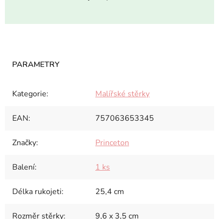
Kategorie
:
Malířské stěrky
EAN
:
757063653345
Značky
:
Princeton
Balení
:
1 ks
Délka rukojeti
:
25,4 cm
Rozměr stěrky
:
9,6 x 3,5 cm