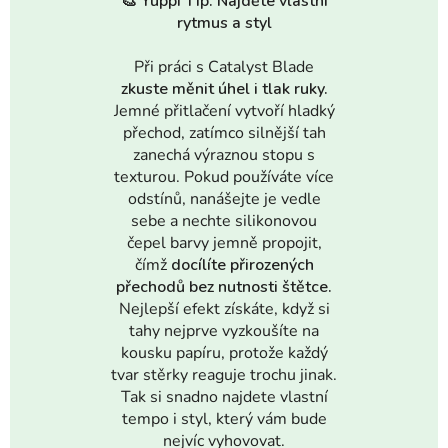
🎨
Yuppi Tip: Najděte vlastní
rytmus a styl
Při práci s Catalyst Blade
zkuste měnit úhel i tlak ruky.
Jemné přitlačení vytvoří hladký
přechod, zatímco silnější tah
zanechá výraznou stopu s
texturou. Pokud používáte více
odstínů, nanášejte je vedle
sebe a nechte silikonovou
čepel barvy jemně propojit,
čímž
docílíte přirozených
přechodů bez nutnosti štětce.
Nejlepší efekt získáte, když si
tahy nejprve vyzkoušíte na
kousku papíru, protože každý
tvar stěrky reaguje trochu jinak.
Tak si snadno najdete vlastní
tempo i styl, který vám bude
nejvíc vyhovovat.