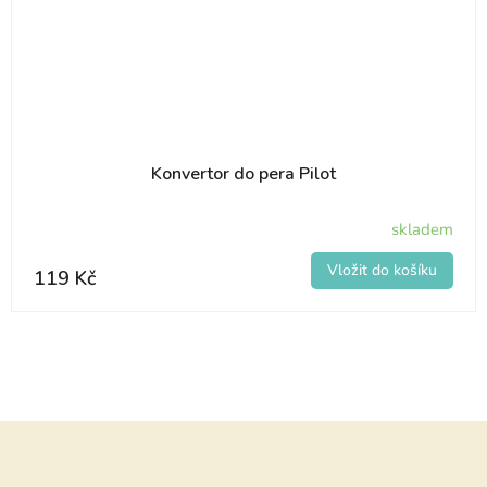
Konvertor do pera Pilot
skladem
119 Kč
Z
á