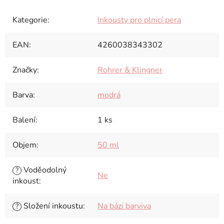
Kategorie
:
Inkousty pro plnicí pera
EAN
:
4260038343302
Značky
:
Rohrer & Klingner
Barva
:
modrá
Balení
:
1 ks
Objem
:
50 ml
Voděodolný
?
Ne
inkoust
:
Složení inkoustu
:
Na bázi barviva
?