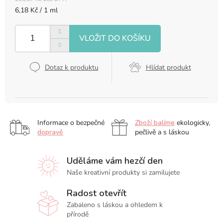
Měrná
6,18 Kč / 1 ml
cena:
Dotaz k produktu
Hlídat produkt
Informace o bezpečné
Zboží balíme
ekologicky,
dopravě
pečlivě a s láskou
Uděláme vám hezčí den
Naše kreativní produkty si zamilujete
Radost otevřít
Zabaleno s láskou a ohledem k
přírodě