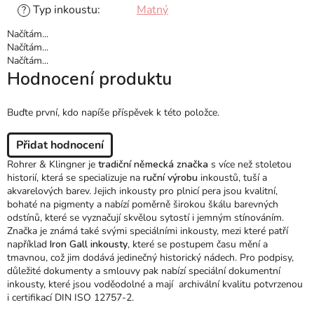
Typ inkoustu
:
Matný
?
Načítám...
Načítám...
Načítám...
Hodnocení produktu
Buďte první, kdo napíše příspěvek k této položce.
Přidat hodnocení
Rohrer & Klingner je
tradiční německá značka
s více než stoletou
historií, která se specializuje na
ruční výrobu
inkoustů, tuší a
akvarelových barev. Jejich inkousty pro plnicí pera jsou kvalitní,
bohaté na pigmenty a nabízí poměrně širokou škálu barevných
odstínů, které se vyznačují skvělou sytostí i jemným stínováním.
Značka je známá také svými speciálními inkousty, mezi které patří
například
Iron Gall inkousty
, které se postupem času mění a
tmavnou, což jim dodává jedinečný historický nádech. Pro podpisy,
důležité dokumenty a smlouvy pak nabízí speciální dokumentní
inkousty, které jsou voděodolné a mají archivální kvalitu potvrzenou
i certifikací DIN ISO 12757-2.