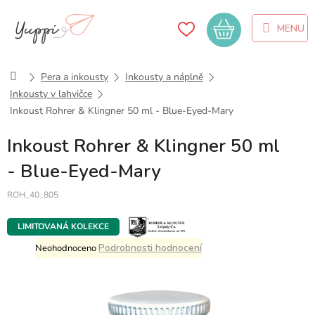
Přejít
na
Nákupní
obsah
košík
Domů
Pera a inkousty
Inkousty a náplně
Inkousty v lahvičce
Inkoust Rohrer & Klingner 50 ml - Blue-Eyed-Mary
Inkoust Rohrer & Klingner 50 ml
- Blue-Eyed-Mary
ROH_40_805
LIMITOVANÁ KOLEKCE
Průměrné
Podrobnosti hodnocení
Neohodnoceno
hodnocení
produktu
je
0,0
z