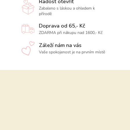
Radost otevřít
Zabaleno s láskou a ohledem k
přírodě
Doprava od 65,- Kč
ZDARMA při nákupu nad 1600,- Kč
Záleží nám na vás
Vaše spokojenost je na prvním místě
Z
á
p
a
t
í