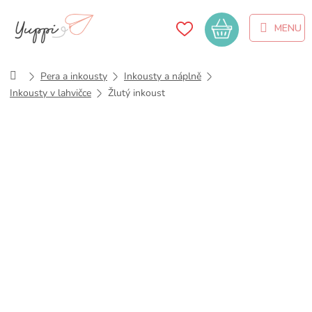
Přejít
na
Nákupní
obsah
košík
Domů
Pera a inkousty
Inkousty a náplně
Inkousty v lahvičce
Žlutý inkoust