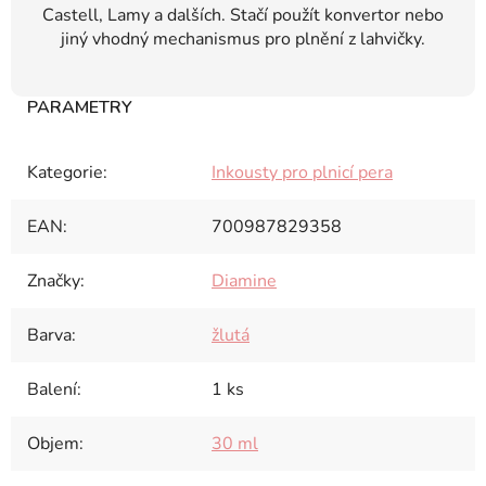
Castell, Lamy a dalších. Stačí použít konvertor nebo
jiný vhodný mechanismus pro plnění z lahvičky.
Kategorie
:
Inkousty pro plnicí pera
EAN
:
700987829358
Značky
:
Diamine
Barva
:
žlutá
Balení
:
1 ks
Objem
:
30 ml