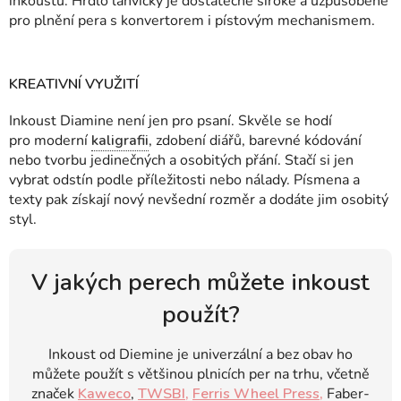
inkoustu. Hrdlo lahvičky je dostatečně široké a uzpůsobené
pro plnění pera s konvertorem i pístovým mechanismem.
KREATIVNÍ VYUŽITÍ
Inkoust Diamine není jen pro psaní. Skvěle se hodí
pro moderní
kaligrafii
, zdobení diářů, barevné kódování
nebo tvorbu jedinečných a osobitých přání. Stačí si jen
vybrat odstín podle příležitosti nebo nálady.
Písmena a
texty pak získají nový nevšední rozměr a dodáte jim osobitý
styl.
V jakých perech můžete inkoust
použít?
Inkoust od Diemine je univerzální a bez obav ho
můžete použít s většinou plnicích per na trhu, včetně
značek
Kaweco
,
TWSBI,
Ferris Wheel Press,
Faber-