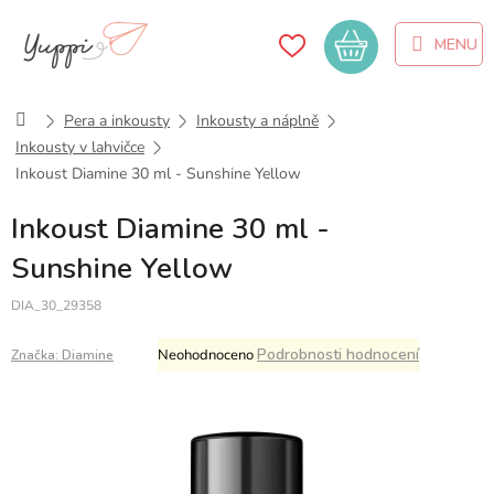
Přejít
na
Nákupní
obsah
košík
Domů
Pera a inkousty
Inkousty a náplně
Inkousty v lahvičce
Inkoust Diamine 30 ml - Sunshine Yellow
Inkoust Diamine 30 ml -
Sunshine Yellow
DIA_30_29358
Průměrné
Podrobnosti hodnocení
Neohodnoceno
Značka:
Diamine
hodnocení
produktu
je
0,0
z
5