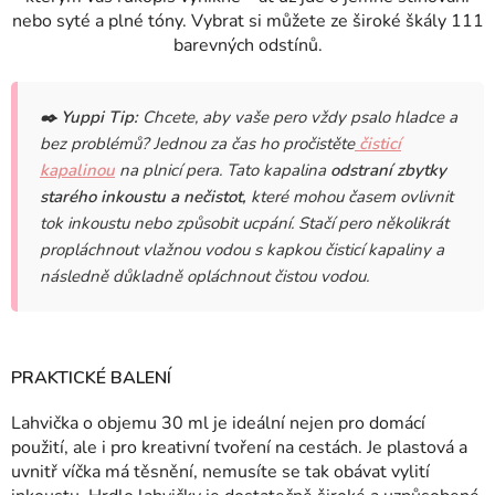
nebo syté a plné tóny. Vybrat si můžete ze široké škály 111
barevných odstínů.
✒️
Yuppi Tip:
Chcete, aby vaše pero vždy psalo hladce a
bez problémů? Jednou za čas ho pročistěte
čisticí
kapalinou
na plnicí pera. Tato kapalina
odstraní zbytky
starého inkoustu a nečistot,
které mohou časem ovlivnit
tok inkoustu nebo způsobit ucpání. Stačí pero několikrát
propláchnout vlažnou vodou s kapkou čisticí kapaliny a
následně důkladně opláchnout čistou vodou.
PRAKTICKÉ BALENÍ
Lahvička o objemu 30 ml je ideální nejen pro domácí
použití, ale i pro kreativní tvoření na cestách. Je plastová a
uvnitř víčka má těsnění, nemusíte se tak obávat vylití