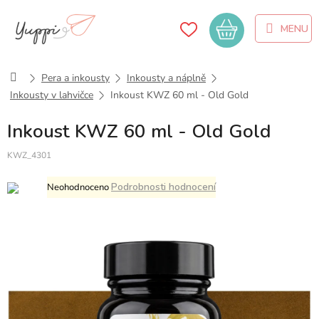
Přejít
na
Nákupní
obsah
košík
Domů
Pera a inkousty
Inkousty a náplně
Inkousty v lahvičce
Inkoust KWZ 60 ml - Old Gold
Inkoust KWZ 60 ml - Old Gold
KWZ_4301
Průměrné
Podrobnosti hodnocení
Neohodnoceno
hodnocení
produktu
je
0,0
z
5
hvězdiček.