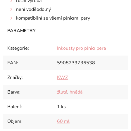
ruční výroba
není voděodolný
kompatibilní se všemi plnicími pery
Kategorie
:
Inkousty pro plnicí pera
EAN
:
5908239736538
Značky
:
KWZ
Barva
:
žlutá
,
hnědá
Balení
:
1 ks
Objem
:
60 ml