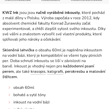
KWZ Ink
jsou jsou
ručně vyráběné inkousty
, které pochází
z malé dílny v Polsku. Výroba započala v roce 2012, kdy
absolvent chemické fakulty Konrad Żurawsky začal
experimentovat, a chtěl zlepšit sytost svého inkoustu. Díky
své vášni a znalostem vytvořil své vlastní produkty, které
splňovali jeho nároky a očekávání.
Skleněná lahvička
o obsahu 60ml je naplněna inkoustem
na vodní bázi, který je kompatibilní se všemi typy plnicích
per.
Doba schnutí inkoustu se liší v závislosti na
barvě.
Inkoust je vhodný nejen pro
každodenní psaní
perem,
ale také
krasopis
,
kaligrafii
, perokresbu a malování
štětcem.
obsah 60ml
bohaté a syté tóny
inkoust na vodní bázi