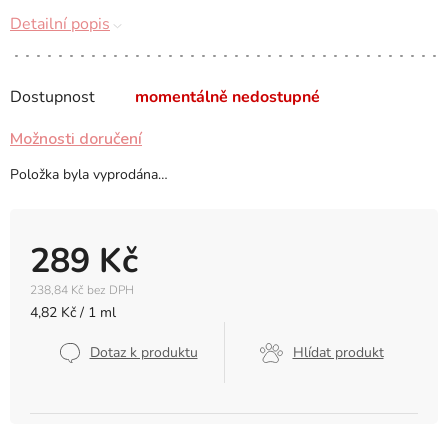
Detailní popis
Dostupnost
momentálně nedostupné
Možnosti doručení
Položka byla vyprodána…
289 Kč
238,84 Kč bez DPH
Měrná
4,82 Kč / 1 ml
cena:
Dotaz k produktu
Hlídat produkt