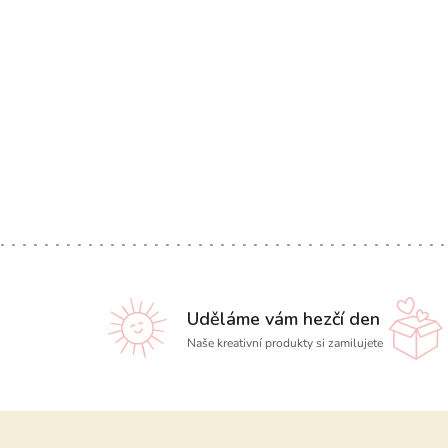
Uděláme vám hezčí den
Naše kreativní produkty si zamilujete
Z