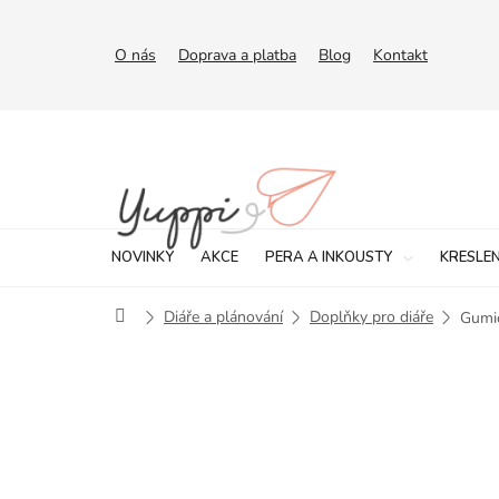
Přejít
na
obsah
O nás
Doprava a platba
Blog
Kontakt
NOVINKY
AKCE
PERA A INKOUSTY
KRESLEN
Domů
Diáře a plánování
Doplňky pro diáře
Gumič