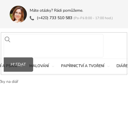
Máte otázky? Rádi pomůžeme.
(+420)
733 510 583
(Po-Pá 8:00 - 17:00 hod.)
HLEDAT
Í A PSANÍ
MALOVÁNÍ
PAPÍRNICTVÍ A TVOŘENÍ
DIÁŘE
ky na diář