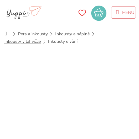
Přejít
na
Nákupní
obsah
košík
Domů
Pera a inkousty
Inkousty a náplně
Inkousty v lahvičce
Inkousty s vůní