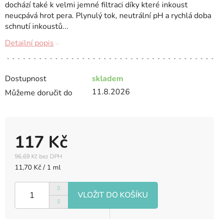
dochází také k velmi jemné filtraci díky které inkoust
neucpává hrot pera. Plynulý tok, neutrální pH a rychlá doba
schnutí inkoustů...
Detailní popis
Dostupnost
skladem
11.8.2026
Můžeme doručit do
117 Kč
96,69 Kč bez DPH
Měrná
11,70 Kč / 1 ml
cena: