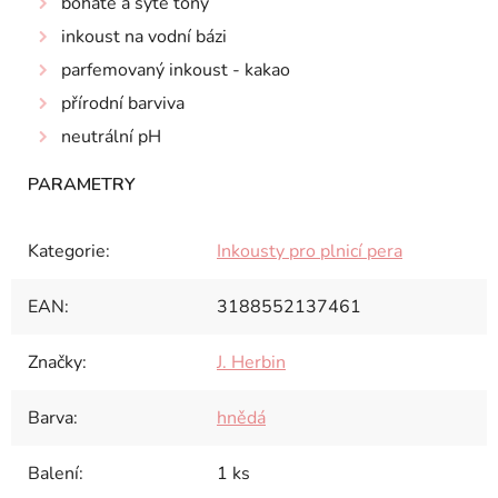
bohaté a syté tóny
inkoust na vodní bázi
parfemovaný inkoust - kakao
přírodní barviva
neutrální pH
Kategorie
:
Inkousty pro plnicí pera
EAN
:
3188552137461
Značky
:
J. Herbin
Barva
:
hnědá
Balení
:
1 ks