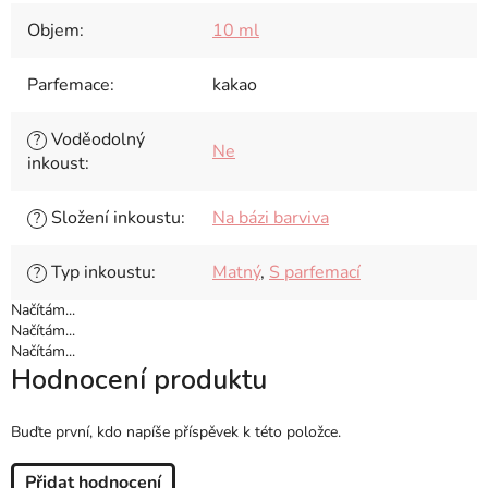
Objem
:
10 ml
Parfemace
:
kakao
Voděodolný
?
Ne
inkoust
:
Složení inkoustu
:
Na bázi barviva
?
Typ inkoustu
:
Matný
,
S parfemací
?
Načítám...
Načítám...
Načítám...
Hodnocení produktu
Buďte první, kdo napíše příspěvek k této položce.
Přidat hodnocení