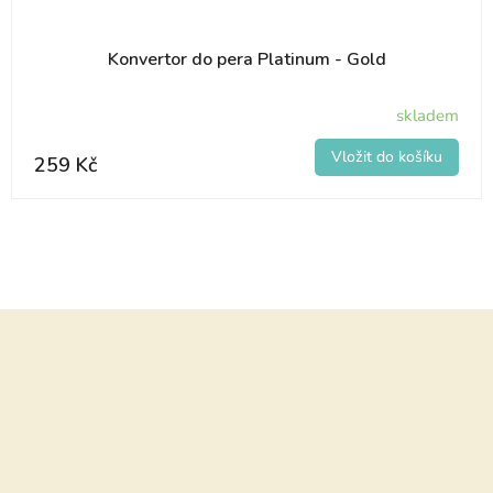
Konvertor do pera Platinum - Gold
skladem
259 Kč
Z
á
p
a
t