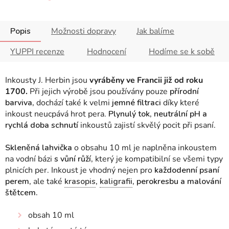
Popis
Možnosti dopravy
Jak balíme
YUPPI recenze
Hodnocení
Hodíme se k sobě
Inkousty J. Herbin jsou
vyráběny ve Francii již od roku
1700.
Při jejich výrobě jsou používány pouze
přírodní
barviva,
dochází také k velmi
jemné filtraci
díky které
inkoust neucpává hrot pera.
Plynulý tok, neutrální pH a
rychlá doba schnutí
inkoustů zajistí skvělý pocit při psaní.
Skleněná lahvička
o obsahu 10 ml je naplněna inkoustem
na vodní bázi
s vůní růží,
který je kompatibilní se všemi typy
plnicích per.
Inkoust je vhodný nejen pro
každodenní psaní
perem,
ale také
krasopis
,
kaligrafii
, perokresbu a malování
štětcem.
obsah 10 ml