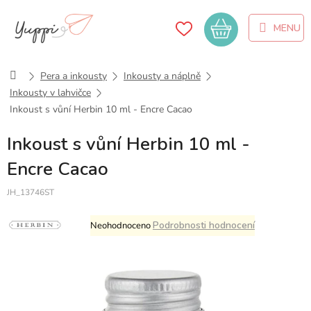
Přejít
na
Nákupní
obsah
košík
Domů
Pera a inkousty
Inkousty a náplně
Inkousty v lahvičce
Inkoust s vůní Herbin 10 ml - Encre Cacao
Inkoust s vůní Herbin 10 ml -
Encre Cacao
JH_13746ST
Průměrné
Podrobnosti hodnocení
Neohodnoceno
hodnocení
produktu
je
0,0
z
5