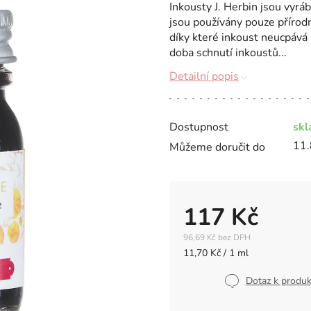
Inkousty J. Herbin jsou vyráb
jsou používány pouze přírodní
díky které inkoust neucpává 
doba schnutí inkoustů...
Detailní popis
Dostupnost
sk
11.
Můžeme doručit do
117 Kč
96,69 Kč bez DPH
Měrná
11,70 Kč / 1 ml
cena:
Dotaz k produ