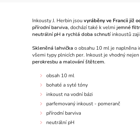
Inkousty J. Herbin jsou
vyráběny ve Francii již 
přírodní barviva,
dochází také k velmi
jemné filt
neutrální pH a rychlá doba schnutí
inkoustů zaji
Skleněná lahvička
o obsahu 10 ml je naplněna 
všemi typy plnicích per.
Inkoust je vhodný nejen
perokresbu a malování štětcem.
obsah 10 ml
bohaté a syté tóny
inkoust na vodní bázi
parfemovaný inkoust - pomeranč
přírodní barviva
neutrální pH