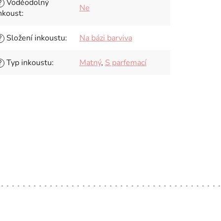
Voděodolný
?
Ne
nkoust
:
Složení inkoustu
:
Na bázi barviva
?
Typ inkoustu
:
Matný
,
S parfemací
?