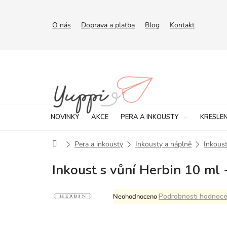
Přejít
na
obsah
O nás
Doprava a platba
Blog
Kontakt
NOVINKY
AKCE
PERA A INKOUSTY
KRESLEN
Domů
Pera a inkousty
Inkousty a náplně
Inkoust
Inkoust s vůní Herbin 10 ml
Průměrné
Podrobnosti hodnoce
Neohodnoceno
hodnocení
produktu
je