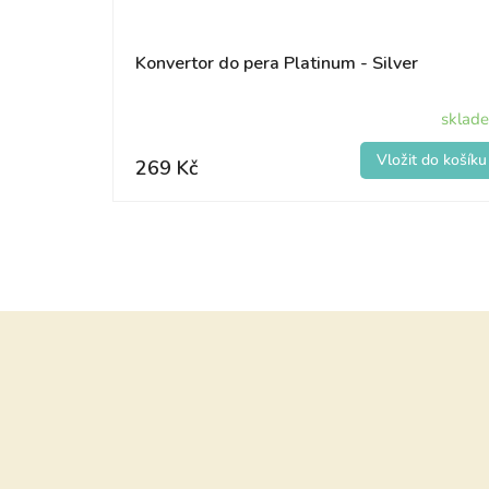
Konvertor do pera Platinum - Silver
sklad
269 Kč
Z
á
p
a
t