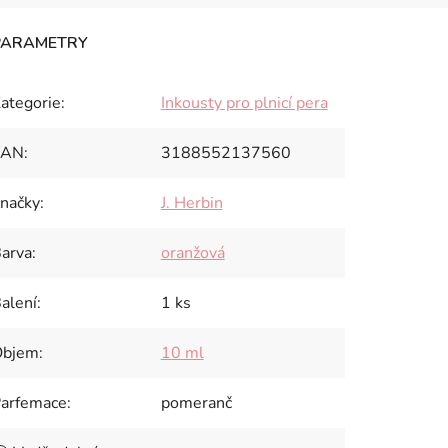
ategorie
:
Inkousty pro plnicí pera
EAN
:
3188552137560
načky
:
J. Herbin
arva
:
oranžová
alení
:
1 ks
Objem
:
10 ml
arfemace
:
pomeranč