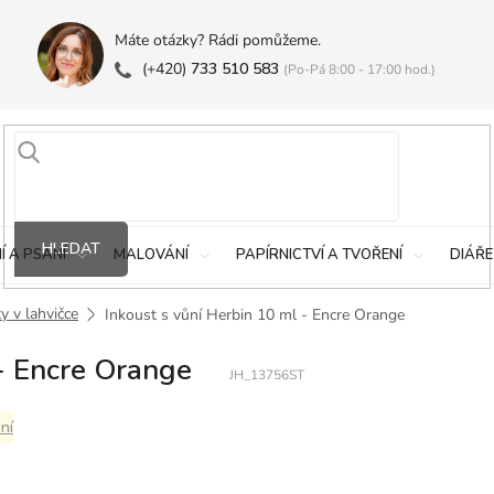
Máte otázky? Rádi pomůžeme.
(+420)
733 510 583
(Po-Pá 8:00 - 17:00 hod.)
HLEDAT
Í A PSANÍ
MALOVÁNÍ
PAPÍRNICTVÍ A TVOŘENÍ
DIÁŘE
y v lahvičce
Inkoust s vůní Herbin 10 ml - Encre Orange
 - Encre Orange
JH_13756ST
ní