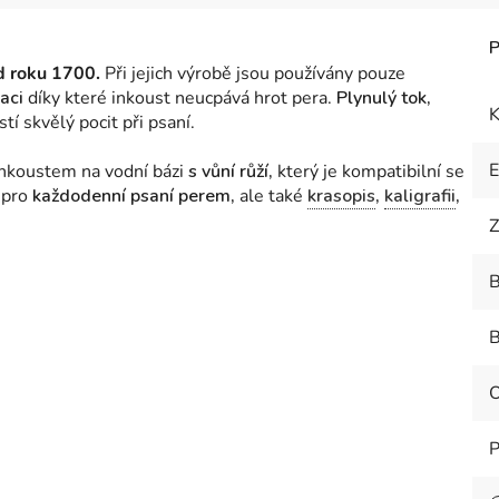
od roku 1700.
Při jejich výrobě jsou používány pouze
raci
díky které inkoust neucpává hrot pera.
Plynulý tok,
K
stí skvělý pocit při psaní.
inkoustem na vodní bázi
s vůní růží,
který je kompatibilní se
 pro
každodenní psaní perem,
ale také
krasopis
,
kaligrafii
,
Z
B
B
P