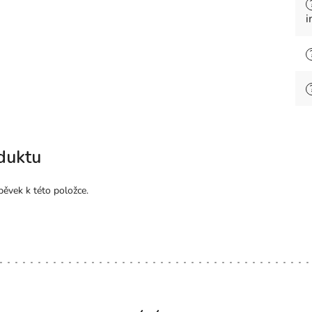
i
duktu
pěvek k této položce.