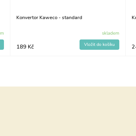
Konvertor Kaweco - standard
K
em
skladem
189 Kč
2